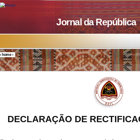
Skip to main content
Jornal da República
›
home
›
You are here
DECLARAÇÃO DE RECTIFICAÇÃ