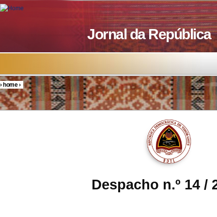
Skip to main content
Jornal da República
›
home
›
You are here
Despacho n.º 14 / 