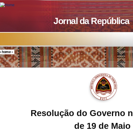
Skip to main content
Jornal da República
›
home
›
You are here
Resolução do Governo n.
de 19 de Maio