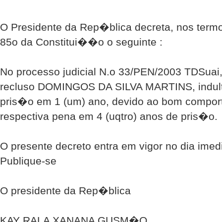
O Presidente da Rep�blica decreta, nos termo
85o da Constitui��o o seguinte :
No processo judicial N.o 33/PEN/2003 TDSuai,
recluso DOMINGOS DA SILVA MARTINS, indulto
pris�o em 1 (um) ano, devido ao bom comport
respectiva pena em 4 (uqtro) anos de pris�o.
O presente decreto entra em vigor no dia im
Publique-se
O presidente da Rep�blica
KAY RALA XANANA GUSM�O