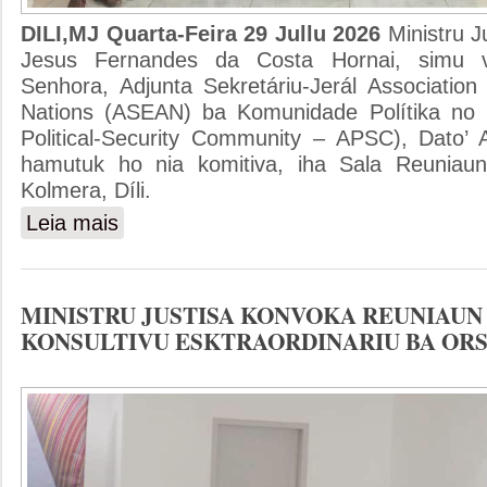
DILI,MJ Quarta-Feira 29 Jullu 2026
Ministru J
Jesus Fernandes da Costa Hornai, simu vi
Senhora, Adjunta Sekretáriu-Jerál Association
Nations (ASEAN) ba Komunidade Polítika n
Political-Security Community – APSC), Dato’ 
hamutuk ho nia komitiva, iha Sala Reuniaun 
Kolmera, Díli.
Leia mais
sobre MINISTRU JUSTISA ENKONTRU HO ADJUNTA S
MINISTRU JUSTISA KONVOKA REUNIAUN
KONSULTIVU ESKTRAORDINARIU BA ORS