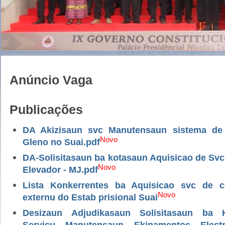
Anúncio Vaga
Publicações
DA Akizisaun svc Manutensaun sistema de
Novo
Gleno no Suai.pdf
DA-Solisitasaun ba kotasaun Aquisicao de Sv
Novo
Elevador - MJ.pdf
Lista Konkerrentes ba Aquisicao svc de 
Novo
externu do Estab prisional Suai
Desizaun Adjudikasaun Solisitasaun ba 
Servicu Manutensaun Ekipamentos Electri