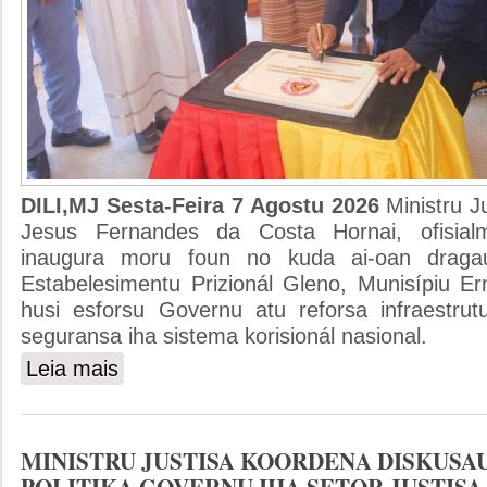
DILI,MJ Sesta-Feira 7 Agostu 2026
Ministru J
Jesus Fernandes da Costa Hornai, ofisial
inaugura moru foun no kuda ai-oan draga
Estabelesimentu Prizionál Gleno, Munisípiu Er
husi esforsu Governu atu reforsa infraestrut
seguransa iha sistema korisionál nasional.
Leia mais
sobre MINISTRU JUSTISA ASINA PLAKA,INAUGURA 
MINISTRU JUSTISA KOORDENA DISKUSA
POLITIKA GOVERNU IHA SETOR JUSTISA