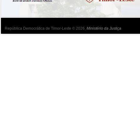
República Democrática de Timor-Leste © 2026,
Ministério da Justiça