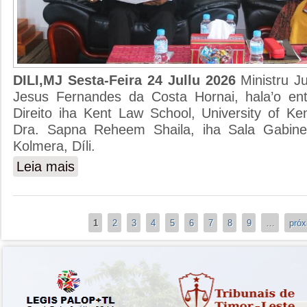
DILI,MJ Sesta-Feira 24 Jullu 2026
Ministru J
Jesus Fernandes da Costa Hornai, hala’o ent
Direito iha Kent Law School, University of Ke
Dra. Sapna Reheem Shaila, iha Sala Gabinete
Kolmera, Díli.
Leia mais
sobre MINISTRU JUSTISA HALA'O ENTREVISTA HO 
Páginas
1
2
3
4
5
6
7
8
9
…
próx