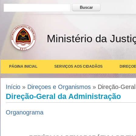
Formulário de busca
Buscar
Ministério da Justi
PÁGINA INICIAL
SERVIÇOS AOS CIDADÃOS
DIREÇOE
Você está aqui
Início
»
Direçoes e Organismos
» Direção-Geral
Direção-Geral da Administração
Organograma