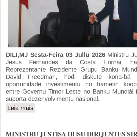
DILI,MJ Sesta-Feira 03 Jullu 2026
Ministru J
Jesus Fernandes da Costa Hornai, hal
Reprezentante Rezidente Grupu Banku Mundi
David Freedman, hodi diskute kona-bá p
oportunidade investimentu no hametin koope
entre Governu Timor-Leste no Banku Mundiál i
suporta dezenvolvimentu nasional.
Leia mais
sobre MINISTRU JUSTISA HASORU MALU HO BANKU
IHA TIMOR-LESTE
MINISTRU JUSTISA HUSU DIRIJENTES SI