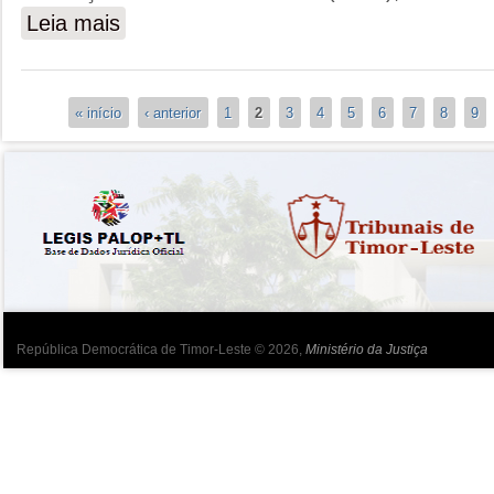
Leia mais
sobre O MINISTRO DA JUSTICA DESTACA O PAPEL
ADVOGADOS PRIVADOS-AGREGACAO
Páginas
« início
‹ anterior
1
2
3
4
5
6
7
8
9
República Democrática de Timor-Leste © 2026,
Ministério da Justiça