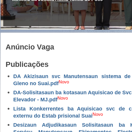
Anúncio Vaga
Publicações
DA Akizisaun svc Manutensaun sistema de
Novo
Gleno no Suai.pdf
DA-Solisitasaun ba kotasaun Aquisicao de Sv
Novo
Elevador - MJ.pdf
Lista Konkerrentes ba Aquisicao svc de 
Novo
externu do Estab prisional Suai
Desizaun Adjudikasaun Solisitasaun ba 
Servicu Manutensaun Ekipamentos Electri