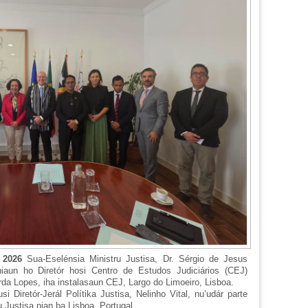
o 2026
Sua-Eselénsia Ministru Justisa, Dr. Sérgio de Jesus
iaun ho Diretór hosi Centro de Estudos Judiciários (CEJ)
da Lopes, iha instalasaun CEJ, Largo do Limoeiro, Lisboa.
i Diretór-Jerál Polítika Justisa, Nelinho Vital, nu’udár parte
u Justisa nian ba Lisboa, Portugal.