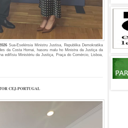
 2026
Sua-Eselénsia Ministru Justisa, Republika Demokratika
des da Costa Hornai, hasoru malu ho Ministra da Justiça da
ha edifísiu Ministériu da Justiça, Praça do Comércio, Lisboa,
ASORU MALU HO MINISTRA JUSTISA PORTUGUESA
ETOR CEJ-PORTUGAL