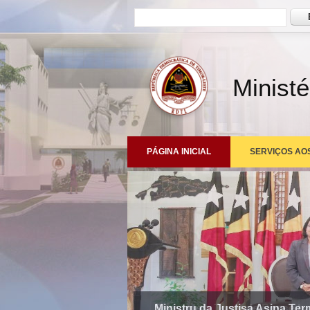
Formulário de busca
Busc
Ministé
PÁGINA INICIAL
SERVIÇOS AO
Ministru da Justisa Asina Te