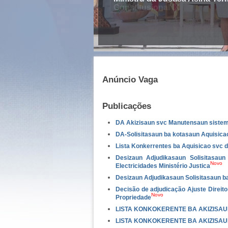
Anúncio Vaga
Publicações
DA Akizisaun svc Manutensaun sistema
DA-Solisitasaun ba kotasaun Aquisica
Lista Konkerrentes ba Aquisicao svc d
Desizaun Adjudikasaun Solisitasau
Novo
Electricidades Ministério Justica
Desizaun Adjudikasaun Solisitasaun 
Decisão de adjudicação Ajuste Direit
Novo
Propriedade
LISTA KONKOKERENTE BA AKIZISAU
LISTA KONKOKERENTE BA AKIZISAU