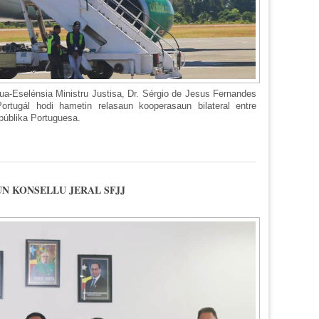
ua-Eselénsia Ministru Justisa, Dr. Sérgio de Jesus Fernandes
rtugál hodi hametin relasaun kooperasaun bilateral entre
públika Portuguesa.
EZLOKA BA PORTUGAL HODI HAMETIN KOOPERASAUN IHA SETOR JUST
UN KONSELLU JERAL SFJJ