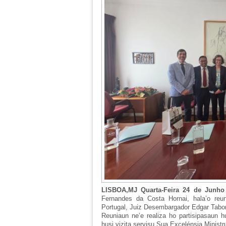
LISBOA,MJ Quarta-Feira 24 de Junh
Fernandes da Costa Hornai, hala’o reun
Portugal, Juiz Desembargador Edgar Tabor
Reuniaun ne’e realiza ho partisipasaun hus
husi vizita servisu Sua Excelénsia Ministr