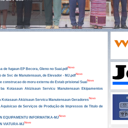
Novo
 de fugaun EP Becora, Gleno no Suai.pdf
Novo
o de Svc de Manutensaun, de Elevador - MJ.pdf
Novo
e construcao do moru externu do Estab prisional Suai
n ba Kotasaun Akizisaun Servicu Manutensaun Ekipamentos
Novo
ba Kotasaun Akizisaun Servicu Manutensaun Geradores
o Aquisicao de Serviços de Produção de Impressos de Titulo de
Novo
N EQUIPAMENTU INFORMATIKA-MJ
Novo
N VIATURA-MJ