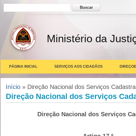
Formulário de busca
Buscar
Ministério da Justi
PÁGINA INICIAL
SERVIÇOS AOS CIDADÃOS
DIREÇOE
Você está aqui
Início
» Direção Nacional dos Serviços Cadastra
Direção Nacional dos Serviços Cada
Direção Nacional dos Serviços Ca
Artigo 17.º