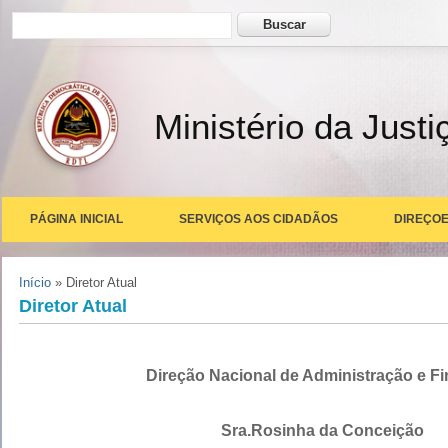
Formulário de busca
Buscar
Ministério da Justi
PÁGINA INICIAL
SERVIÇOS AOS CIDADÃOS
DIREÇOE
Você está aqui
Início
» Diretor Atual
Diretor Atual
Direção Nacional de Administração e F
Sra.Rosinha da Conceição