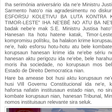
Iha serimónia aniversário ida ne’e Ministru Just
Sarmento hato’o nia agradesimentu no disku
ESFORSU KOLETIVU BA LUTA KONTRA 
TIMOR-LESTE” IHA NE’EBÉ NO ATU BA NE’EB
badak nebe’e mak S.E. Ministru Justisa hato’
Hanesan Ita hotu hatene katak, Timor-Les
kompromisu polítiku, ba halakon krime korupsa
ne'e, halo esforsu hotu-hotu atu bele komba
korupsaun hanesan krime ida ne'ebe sériu n
hanesan aktu perigozu ida ne'ebe, bele harahu
moris iha sociedade, no korupsaun mos bel
Estado de Direito Democratica nian.
Hare ba amease bot husi aktu korupsaun ne'e
husi VIll Governu Constitucional ida ne'e, 
haforsa nafatin institusaun estado nian, no si
kombate korupsaun nian, hanesan Tribunal, Min
nomos instituisaun relevante sira seluk.