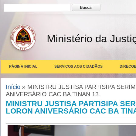
Formulário de busca
Buscar
Ministério da Justi
PÁGINA INICIAL
SERVIÇOS AOS CIDADÃOS
DIREÇOE
Você está aqui
Início
» MINISTRU JUSTISA PARTISIPA SERI
ANIVERSÁRIO CAC BA TINAN 13.
MINISTRU JUSTISA PARTISIPA SE
LORON ANIVERSÁRIO CAC BA TINA