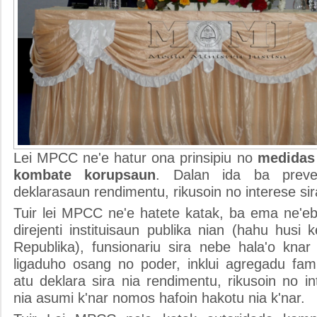
Lei MPCC ne'e hatur ona prinsipiu no
medidas 
kombate korupsaun
. Dalan ida ba prev
deklarasaun rendimentu, rikusoin no interese sir
Tuir lei MPCC ne'e hatete katak, ba ema ne'eb
direjenti instituisaun publika nian (hahu husi
Republika), funsionariu sira nebe hala'o knar
ligaduho osang no poder, inklui agregadu fami
atu deklara sira nia rendimentu, rikusoin no in
nia asumi k'nar nomos hafoin hakotu nia k'nar.