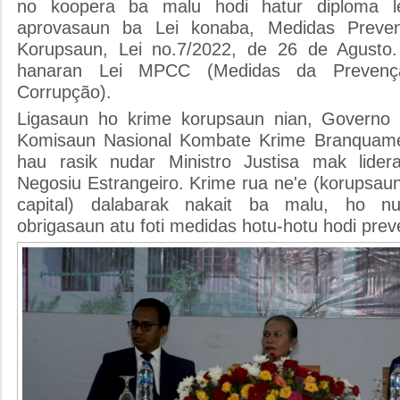
no koopera ba malu hodi hatur diploma le
aprovasaun ba Lei konaba, Medidas Prev
Korupsaun, Lei no.7/2022, de 26 de Agusto. 
hanaran Lei MPCC (Medidas da Preven
Corrupção).
Ligasaun ho krime korupsaun nian, Governo
Komisaun Nasional Kombate Krime Branquamen
hau rasik nudar Ministro Justisa mak lider
Negosiu Estrangeiro. Krime rua ne'e (korupsa
capital) dalabarak nakait ba malu, ho n
obrigasaun atu foti medidas hotu-hotu hodi pre