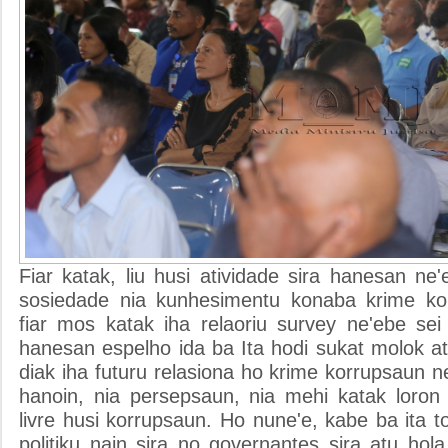
Fiar katak, liu husi atividade sira hanesan ne'e
sosiedade nia kunhesimentu konaba krime ko
fiar mos katak iha relaoriu survey ne'ebe sei
hanesan espelho ida ba Ita hodi sukat molok atu
diak iha futuru relasiona ho krime korrupsaun 
hanoin, nia persepsaun, nia mehi katak loron 
livre husi korrupsaun. Ho nune'e, kabe ba ita to
politiku nain sira no governantes sira atu ho