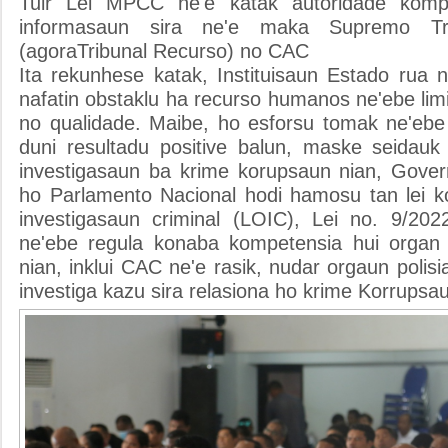
Tuir Lei MPCC ne'e katak autoridade komp
informasaun sira ne'e maka Supremo Tri
(agoraTribunal Recurso) no CAC
Ita rekunhese katak, Instituisaun Estado rua 
nafatin obstaklu ha recurso humanos ne'ebe lim
no qualidade. Maibe, ho esforsu tomak ne'ebe 
duni resultadu positive balun, maske seidau
investigasaun ba krime korupsaun nian, Gove
ho Parlamento Nacional hodi hamosu tan lei 
investigasaun criminal (LOIC), Lei no. 9/20
ne'ebe regula konaba kompetensia hui organ po
nian, inklui CAC ne'e rasik, nudar orgaun polisi
investiga kazu sira relasiona ho krime Korrupsau