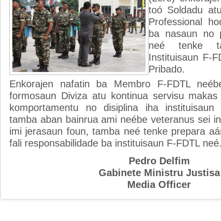
toó Soldadu at
Professional ho
ba nasaun no p
neé tenke t
Instituisaun F-F
Pribado.
Enkorajen nafatin ba Membro F-FDTL neébe
formosaun Diviza atu kontinua servisu makas 
komportamentu no disiplina iha instituisaun
tamba aban bainrua ami neébe veteranus sei in
imi jerasaun foun, tamba neé tenke prepara aá
fali responsabilidade ba instituisaun F-FDTL neé
Pedro Delfim
Gabinete Ministru Justisa
Media Officer