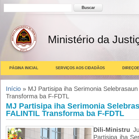
Formulário de busca
Buscar
Ministério da Justi
PÁGINA INICIAL
SERVIÇOS AOS CIDADÃOS
DIREÇOE
Você está aqui
Início
» MJ Partisipa iha Serimonia Selebrasaun
Transforma ba F-FDTL
MJ Partisipa iha Serimonia Selebra
FALINTIL Transforma ba F-FDTL
Dili-Ministru
Ju
Partisipa iha S