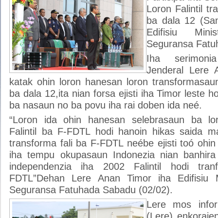
Loron Falintil 
ba dala 12 (Sa
Edifisiu Min
Seguransa Fatu
Iha serimoni
Jenderal Lere 
katak ohin loron hanesan loron transformasaun
ba dala 12,ita nian forsa ejisti iha Timor leste 
ba nasaun no ba povu iha rai doben ida neé.
“Loron ida ohin hanesan selebrasaun ba lo
Falintil ba F-FDTL hodi hanoin hikas saida ma
transforma fali ba F-FDTL neébe ejisti toó ohin 
iha tempu okupasaun Indonezia nian banhira
independenzia iha 2002 Falintil hodi tr
FDTL”Dehan Lere Anan Timor iha Edifisiu 
Seguransa Fatuhada Sabadu (02/02).
Lere mos info
(Lere) enkorajen