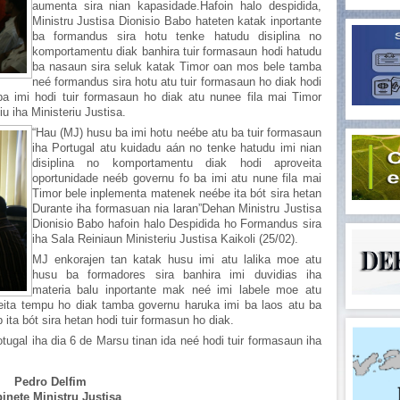
aumenta sira nian kapasidade.Hafoin halo despidida,
Ministru Justisa Dionisio Babo hateten katak inportante
ba formandus sira hotu tenke hatudu disiplina no
komportamentu diak banhira tuir formasaun hodi hatudu
ba nasaun sira seluk katak Timor oan mos bele tamba
neé formandus sira hotu atu tuir formasaun ho diak hodi
ba imi hodi tuir formasaun ho diak atu nunee fila mai Timor
iu iha Ministeriu Justisa.
“Hau (MJ) husu ba imi hotu neébe atu ba tuir formasaun
iha Portugal atu kuidadu aán no tenke hatudu imi nian
disiplina no komportamentu diak hodi aproveita
oportunidade neéb governu fo ba imi atu nune fila mai
Timor bele inplementa matenek neébe ita bót sira hetan
Durante iha formasuan nia laran”Dehan Ministru Justisa
Dionisio Babo hafoin halo Despidida ho Formandus sira
iha Sala Reiniaun Ministeriu Justisa Kaikoli (25/02).
MJ enkorajen tan katak husu imi atu lalika moe atu
husu ba formadores sira banhira imi duvidias iha
materia balu inportante mak neé imi labele moe atu
ita tempu ho diak tamba governu haruka imi ba laos atu ba
ita bót sira hetan hodi tuir formasun ho diak.
ugal iha dia 6 de Marsu tinan ida neé hodi tuir formasaun iha
Pedro Delfim
inete Ministru Justisa