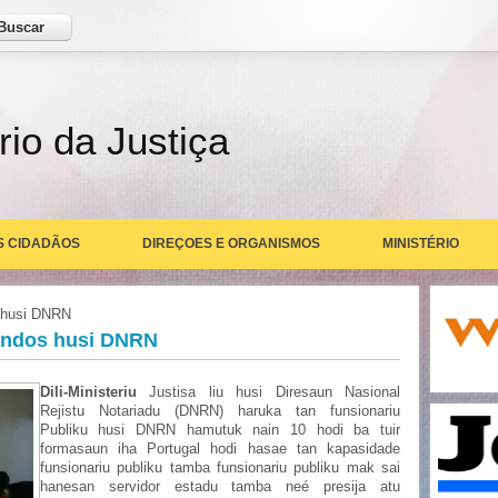
ar
rio da Justiça
S CIDADÃOS
DIREÇOES E ORGANISMOS
MINISTÉRIO
 husi DNRN
andos husi DNRN
Dili-Ministeriu
Justisa liu husi Diresaun Nasional
Rejistu Notariadu (DNRN) haruka tan funsionariu
Publiku husi DNRN hamutuk nain 10 hodi ba tuir
formasaun iha Portugal hodi hasae tan kapasidade
funsionariu publiku tamba funsionariu publiku mak sai
hanesan servidor estadu tamba neé presija atu