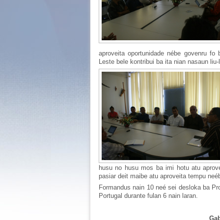
aproveita oportunidade nébe govenru fo 
Leste bele kontribui ba ita nian nasaun liu-l
husu no husu mos ba imi hotu atu aprove
pasiar deit maibe atu aproveita tempu neéb 
Formandus nain 10 neé sei desloka ba Prot
Portugal durante fulan 6 nain laran.
Gab