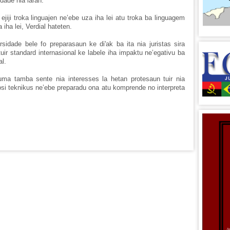
edade nia laran.
ejiji troka linguajen ne’ebe uza iha lei atu troka ba linguagem
iha lei, Verdial hateten.
rsidade bele fo preparasaun ke di'ak ba ita nia juristas sira
uir standard internasional ke labele iha impaktu ne’egativu ba
al.
ma tamba sente nia interesses la hetan protesaun tuir nia
hosi teknikus ne’ebe preparadu ona atu komprende no interpreta