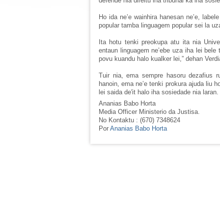
defende nia direitu iha tribunal ka iha sosi
Ho ida ne’e wainhira hanesan ne’e, labele 
popular tamba linguagem popular sei la uza 
Ita hotu tenki preokupa atu ita nia Unive
entaun linguagem ne’ebe uza iha lei bele t
povu kuandu halo kualker lei,” dehan Verdi
Tuir nia, ema sempre hasoru dezafius ru
hanoin, ema ne’e tenki prokura ajuda liu 
lei saida de'it halo iha sosiedade nia laran.
Ananias Babo Horta
Media Officer Ministerio da Justisa.
No Kontaktu : (670) 7348624
Por
Ananias Babo Horta