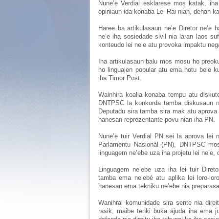
Nune’e Verdial esklarese mos katak, iha
opiniaun ida konaba Lei Rai nian, dehan ka
Haree ba artikulasaun ne’e Diretor ne’e h
ne’e iha sosiedade sivil nia laran laos s
konteudo lei ne’e atu provoka impaktu nega
Iha artikulasaun balu mos mosu ho preoku
ho linguajen popular atu ema hotu bele ku
iha Timor Post.
Wainhira koalia konaba tempu atu diskute 
DNTPSC la konkorda tamba diskusaun ne’
Deputadu sira tamba sira mak atu aprova 
hanesan reprezentante povu nian iha PN.
Nune’e tuir Verdial PN sei la aprova lei 
Parlamentu Nasionál (PN), DNTPSC mos l
linguagem ne’ebe uza iha projetu lei ne’e
Linguagem ne’ebe uza iha lei tuir Direto
tamba ema ne’ebé atu aplika lei loro-lor
hanesan ema tekniku ne’ebe nia preparas
Wanihrai komunidade sira sente nia direit
rasik, maibe tenki buka ajuda iha ema ju