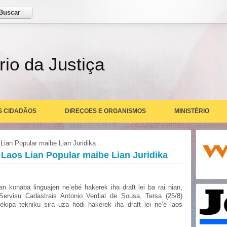
ar
rio da Justiça
S CIDADÃOS
DIREÇOES E ORGANISMOS
MINISTÉRIO
Lian Popular maibe Lian Juridika
 Laos Lian Popular maibe Lian Juridika
 konaba linguajen ne’ebé hakerek iha draft lei ba rai nian,
Servisu Cadastrais Antonio Verdial de Sousa, Tersa (25/8)
 ekipa tekniku sira uza hodi hakerek iha draft lei ne’e laos