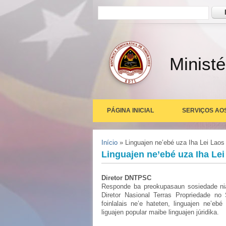
Formulário de busca
Busc
Ministé
PÁGINA INICIAL
SERVIÇOS AO
Você está aqui
Início
» Linguajen ne’ebé uza Iha Lei Laos 
Linguajen ne’ebé uza Iha Lei
Diretor DNTPSC
Responde ba preokupasaun sosiedade nian
Diretor Nasional Terras Propriedade no 
foinlalais ne’e hateten, linguajen ne’ebé
liguajen popular maibe linguajen júridika.