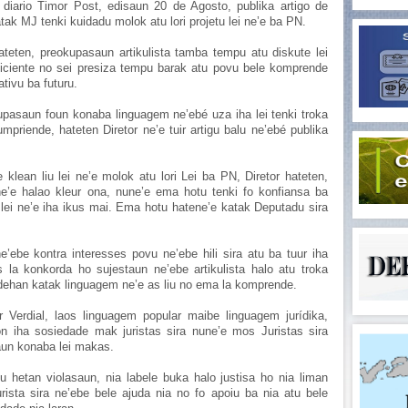
 diario Timor Post, edisaun 20 de Agosto, publika artigo de
tak MJ tenki kuidadu molok atu lori projetu lei ne’e ba PN.
ateten, preokupasaun artikulista tamba tempu atu diskute lei
uficiente no sei presiza tempu barak atu povu bele komprende
tivu ba futuru.
pasaun foun konaba linguagem ne’ebé uza iha lei tenki troka
mpriende, hateten Diretor ne’e tuir artigu balu ne’ebé publika
klean liu lei ne’e molok atu lori Lei ba PN, Diretor hateten,
e halao kleur ona, nune’e ema hotu tenki fo konfiansa ba
lei ne’e iha ikus mai. Ema hotu hatene’e katak Deputadu sira
ne’ebe kontra interesses povu ne’ebe hili sira atu ba tuur iha
a konkorda ho sujestaun ne’ebe artikulista halo atu troka
, dehan katak linguagem ne’e as liu no ema la komprende.
r Verdial, laos linguagem popular maibe linguagem jurídika,
on iha sosiedade mak juristas sira nune’e mos Juristas sira
aun konaba lei makas.
u hetan violasaun, nia labele buka halo justisa ho nia liman
rista sira ne’ebe bele ajuda nia no fo apoiu ba nia atu bele