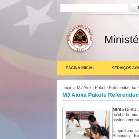
Formulário de busca
Busc
Ministé
PÁGINA INICIAL
SERVIÇOS AO
Você está aqui
Início
» MJ Aloka Pakote Referendum ba 
MJ Aloka Pakote Referendu
MINISTERIU
J
ne’ebé ho nia 
assina kontrat
Emprezariu si
Bobonaro, Ko