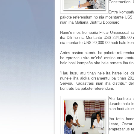
Construction, 
Entre kompaña
pakote referendum ho nia mosntante US$ 17
nian iha Maliana Distritu Bobonaro.
Nune’e mos kompaña Filcar Unipessoal sei
iha Dili ho nia Montante US$ 234,385.00
nia montante US$ 20,000.00 hodi halo kons
Antes assina akordu ba pakote referendu
ba eprezariu sira ne’ebé assina ona kon
halo hosi kompaña sira bele remata iha tin
“Hau husu atu tinan ne’e ita haree los de
nune’e iha aloka orsamentu ba tinan 2010
Servisu Kadastrais nian iha distritu,” d
kontratu ba pakote referendum.
Atu kontrola 
durante halo k
nian hodi ako
Iha fatin ha
Leste, Oscar
emprezarius te