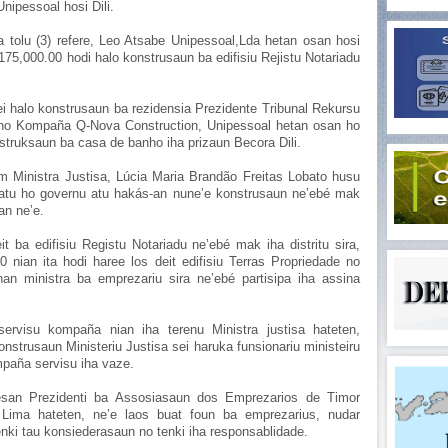
Unipessoal hosi Dili.
 tolu (3) refere, Leo Atsabe Unipessoal,Lda hetan osan hosi
5,000.00 hodi halo konstrusaun ba edifisiu Rejistu Notariadu
 halo konstrusaun ba rezidensia Prezidente Tribunal Rekursu
 no Kompaña Q-Nova Construction, Unipessoal hetan osan ho
truksaun ba casa de banho iha prizaun Becora Dili.
m Ministra Justisa, Lúcia Maria Brandão Freitas Lobato husu
tratu ho governu atu hakás-an nune’e konstrusaun ne’ebé mak
an ne’e.
it ba edifisiu Registu Notariadu ne’ebé mak iha distritu sira,
 nian ita hodi haree los deit edifisiu Terras Propriedade no
ehan ministra ba emprezariu sira ne’ebé partisipa iha assina
servisu kompaña nian iha terenu Ministra justisa hateten,
onstrusaun Ministeriu Justisa sei haruka funsionariu ministeiru
mpaña servisu iha vaze.
nesan Prezidenti ba Assosiasaun dos Emprezarios de Timor
 Lima hateten, ne’e laos buat foun ba emprezarius, nudar
nki tau konsiederasaun no tenki iha responsablidade.