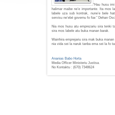
“Hau husu imi
halimar maibe ne’e importante. Ita mos la
labele uza sub kontrak, nune’e bele hat
servisu ne’ebé governu fo fiar.” Dehan Osc
Nia mos husu atu emprezariu sira tenki t
sira mos labele atu buka manan barak.
Wainhira emprejariu sira mak buka manan b
nia vida sei la naruk tanba ema sei la fo ta
Ananias Babo Horta
Media Officer Ministeriu Justisa.
No Kontaktu : (670) 7348624