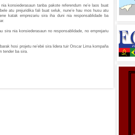
 nia konsiederasaun tanba pakote referendum ne’e laos buat
bele atu prejuridika fali buat seluk, nune’e hau mos husu atu
ene katak emprezariu sira iha duni nia responsablidade ba
ar.
au sira nia konsiederasaun no responsablidade, no emprejariu
arak hosi projetu ne’ebé sira lidera tuir Orscar Lima kompaña
n tender ba sira.