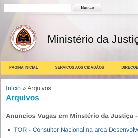
Formulário de busca
Buscar
Ministério da Justi
PÁGINA INICIAL
SERVIÇOS AOS CIDADÃOS
DIREÇOE
Você está aqui
Início
» Arquivos
Arquivos
Anuncios Vagas em Minstério da Justiça -
TOR - Consultor Nacional na area Desenvol