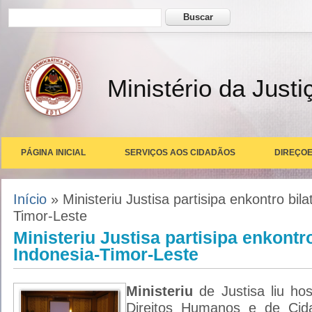
Formulário de busca
Buscar
Ministério da Justi
PÁGINA INICIAL
SERVIÇOS AOS CIDADÃOS
DIREÇOE
Você está aqui
Início
» Ministeriu Justisa partisipa enkontro bila
Timor-Leste
Ministeriu Justisa partisipa enkontro
Indonesia-Timor-Leste
Ministeriu
de Justisa liu hos
Direitos Humanos e de Cid