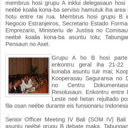
membrus hosi grupu A inklui delegasaun hosi m
neébé koalia kona-ba serviso hamutuk iha area i
hotu entre rai rua. Membrus hosi grupu B in
Negocio Estranjeiros, Secretario Estado Forma
Emprezario, Ministeriu de Justisa no Comisa
neébé koalia kona-ba asuntu tolu; Tabung
Pensaun no Aset.
Grupu A ho B hosi parte
enkontru geral iha 21-22
konaba asuntu tuir mai; Koo
Kooperasau Seguransa no 
no Centru Dokumentasa
Resolusaun. Enkontru entre 
Leste neé hetan rejultado po
fila osan neébe durante eis funsionariu Indonesi
Senior Officer Meeting IV Bali (SOM IV) Bali 
asuntu neébé grupu B debate maka, Tabungan