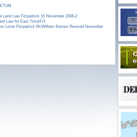
 TETUM
l Land Law Fitzpatrick 15 November 2008-2
and Law for East TimorFi3
mor Leste Fitzpatrick McWilliam Barnes Revised November