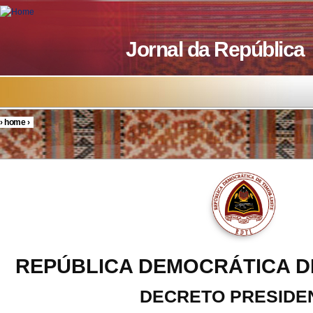
Skip to main content
Jornal da República
›
home
›
You are here
REPÚBLICA DEMOCRÁTICA D
DECRETO PRESIDE