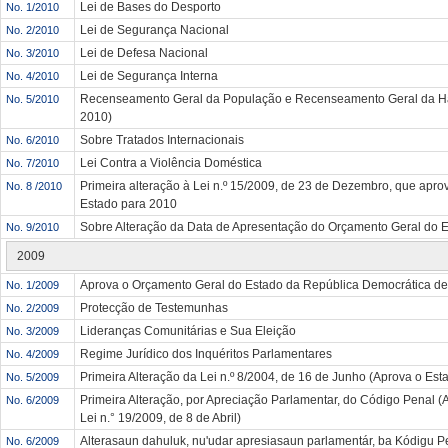
Lei de Bases do Desporto
No. 1/2010
Lei de Segurança Nacional
No. 2/2010
Lei de Defesa Nacional
No. 3/2010
Lei de Segurança Interna
No. 4/2010
Recenseamento Geral da População e Recenseamento Geral da H
No. 5/2010
2010)
Sobre Tratados Internacionais
No. 6/2010
Lei Contra a Violência Doméstica
No. 7/2010
Primeira alteração à Lei n.º 15/2009, de 23 de Dezembro, que apr
No. 8 /2010
Estado para 2010
Sobre Alteração da Data de Apresentação do Orçamento Geral do 
No. 9/2010
2009
Aprova o Orçamento Geral do Estado da República Democrática de
No. 1/2009
Protecção de Testemunhas
No. 2/2009
Lideranças Comunitárias e Sua Eleição
No. 3/2009
Regime Jurídico dos Inquéritos Parlamentares
No. 4/2009
Primeira Alteração da Lei n.º 8/2004, de 16 de Junho (Aprova o Est
No. 5/2009
Primeira Alteração, por Apreciação Parlamentar, do Código Penal (
No. 6/2009
Lei n.° 19/2009, de 8 de Abril)
Alterasaun dahuluk, nu'udar apresiasaun parlamentár, ba Kódigu 
No. 6/2009