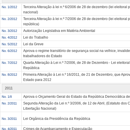
Terceira Alteração à lei n.º 6/2006 de 28 de dezembro (lei eleitoral
No. 1/2012
nacional)
Terceira Alteração à lei n.º 7/2006 de 28 de dezembro (lei eleitoral 
No. 2/2012
república)
Autorização Legislativa em Matéria Ambiental
No. 3/2012
Lei do Trabalho
No. 4/2012
Lei da Greve
No. 5/2012
Aprova o regime transitório de segurança social na velhice, invalid
No. 6/2012
trabalhadores do Estado
Quarta Alteração à Lei n.º 7/2006, de 28 de Dezembro - Lei eleitora
No. 7/2012
República
Primeira Alteração à Lei n.º 16/2011, de 21 de Dezembro, que Apr
No. 8/2012
Estado para 2012
2011
Aprova o Orçamento Geral do Estado da República Democrática de
No. 1/II
Segunda Alteração da Lei n.º 3/2006, de 12 de Abril, (Estatuto dos
No. 2/2011
Libertação Nacional)
Lei Orgânica da Presidência da República
No. 3/2011
Crimes de Açambarcamento e Especulação
No. 4/2011