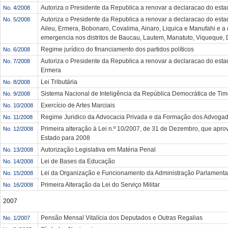
Autoriza o Presidente da Republica a renovar a declaracao do estad
No. 4/2008
Autoriza o Presidente da Republica a renovar a declaracao do estado
No. 5/2008
Aileu, Ermera, Bobonaro, Covalima, Ainaro, Liquica e Manufahi e a 
emergencia nos distritos de Baucau, Lautem, Manatuto, Viqueque, D
Regime jurídico do financiamento dos partidos políticos
No. 6/2008
Autoriza o Presidente da Republica a renovar a declaracao do estado
No. 7/2008
Ermera
Lei Tributária
No. 8/2008
Sistema Nacional de Inteligência da República Democrática de Tim
No. 9/2008
Exercício de Artes Marciais
No. 10/2008
Regime Juridico da Advocacia Privada e da Formação dos Advoga
No. 11/2008
Primeira alteração à Lei n.º 10/2007, de 31 de Dezembro, que apr
No. 12/2008
Estado para 2008
Autorização Legislativa em Matéria Penal
No. 13/2008
Lei de Bases da Educação
No. 14/2008
Lei da Organização e Funcionamento da Administração Parlamenta
No. 15/2008
Primeira Alteração da Lei do Serviço Militar
No. 16/2008
2007
Pensão Mensal Vitalícia dos Deputados e Outras Regalias
No. 1/2007