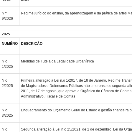
N.º
Regime jurídico do ensino, da aprendizagem e da prática de artes Ma
9/2026
2025
NUMÉRO
DESCRIÇÃO
N.o
Medidas de Tutela da Legalidade Urbanística
1/2025
N.o
Primeira alteração à Lei n.o 1/2017, de 18 de Janeiro, Regime Trans
2/2025
de Magistrados e Defensores Públicos não timorenses e segunda alte
2011, de 17 de agosto, que aprova a Orgânica da Câmara de Contas 
Administrativo, Fiscal e de Contas
N.o
Enquadramento do Orçamento Geral do Estado e gestão financeira p
3/2025
N.o
Segunda alteração à Lei n.o 25/2021, de 2 de dezembro, Lei da Orga