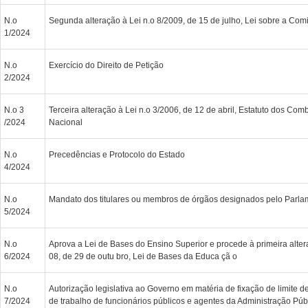
N.o
Segunda alteração à Lei n.o 8/2009, de 15 de julho, Lei sobre a Com
1/2024
N.o
Exercício do Direito de Petição
2/2024
N.o 3
Terceira alteração à Lei n.o 3/2006, de 12 de abril, Estatuto dos Com
/2024
Nacional
N.o
Precedências e Protocolo do Estado
4/2024
N.o
Mandato dos titulares ou membros de órgãos designados pelo Parla
5/2024
N.o
Aprova a Lei de Bases do Ensino Superior e procede à primeira altera
6/2024
08, de 29 de outu bro, Lei de Bases da Educa çã o
N.o
Autorização legislativa ao Governo em matéria de fixação de limite d
7/2024
de trabalho de funcionários públicos e agentes da Administração Púb