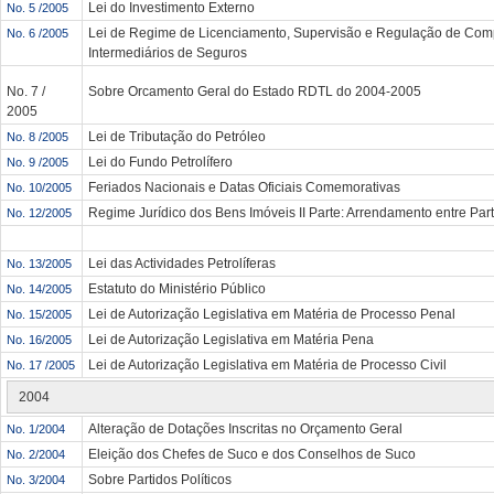
Lei do Investimento Externo
No. 5 /2005
Lei de Regime de Licenciamento, Supervisão e Regulação de Com
No. 6 /2005
Intermediários de Seguros
No. 7 /
Sobre Orcamento Geral do Estado RDTL do 2004-2005
2005
Lei de Tributação do Petróleo
No. 8 /2005
Lei do Fundo Petrolífero
No. 9 /2005
Feriados Nacionais e Datas Oficiais Comemorativas
No. 10/2005
Regime Jurídico dos Bens Imóveis II Parte: Arrendamento entre Part
No. 12/2005
Lei das Actividades Petrolíferas
No. 13/2005
Estatuto do Ministério Público
No. 14/2005
Lei de Autorização Legislativa em Matéria de Processo Penal
No. 15/2005
Lei de Autorização Legislativa em Matéria Pena
No. 16/2005
Lei de Autorização Legislativa em Matéria de Processo Civil
No. 17 /2005
2004
Alteração de Dotações Inscritas no Orçamento Geral
No. 1/2004
Eleição dos Chefes de Suco e dos Conselhos de Suco
No. 2/2004
Sobre Partidos Políticos
No. 3/2004