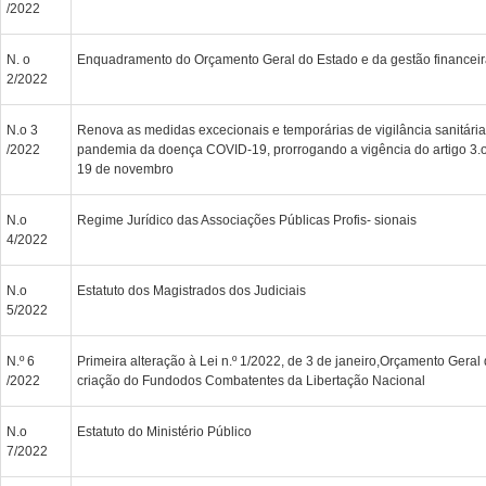
/2022
N. o
Enquadramento do Orçamento Geral do Estado e da gestão financeir
2/2022
N.o 3
Renova as medidas excecionais e temporárias de vigilância sanitária
/2022
pandemia da doença COVID-19, prorrogando a vigência do artigo 3.o
19 de novembro
N.o
Regime Jurídico das Associações Públicas Profis- sionais
4/2022
N.o
Estatuto dos Magistrados dos Judiciais
5/2022
N.º 6
Primeira alteração à Lei n.º 1/2022, de 3 de janeiro,Orçamento Geral
/2022
criação do Fundodos Combatentes da Libertação Nacional
N.o
Estatuto do Ministério Público
7/2022