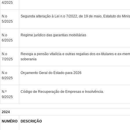
4/2025
N.o
Segunda alteração à Lei n.o 7/2022, de 19 de maio, Estatuto do Minis
5/2025
N.o
Regime jurídico das garantias mobiliárias
6/2025
N.o
Revoga a pensão vitalícia e outras regalias dos ex-titulares e ex-m
7/2025
soberania
N.o
Orçamento Geral do Estado para 2026
8/2025
N.º
Código de Recuperação de Empresas e Insolvência.
9/2025
2024
NUMÉRO
DESCRIÇÃO