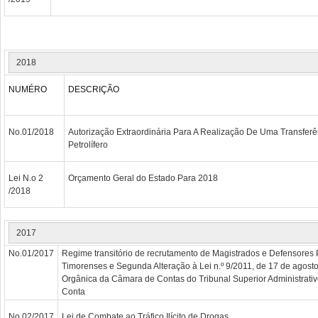
2018
NUMÉRO
DESCRIÇÃO
No.01/2018
Autorização Extraordinária Para A Realização De Uma Transfer
Petrolífero
Lei N.o 2
Orçamento Geral do Estado Para 2018
/2018
2017
No.01/2017
Regime transitório de recrutamento de Magistrados e Defensores 
Timorenses e Segunda Alteração à Lei n.º 9/2011, de 17 de agosto
Orgânica da Câmara de Contas do Tribunal Superior Administrativo
Conta
No.02/2017
Lei de Combate ao Tráfico Ilícito de Drogas