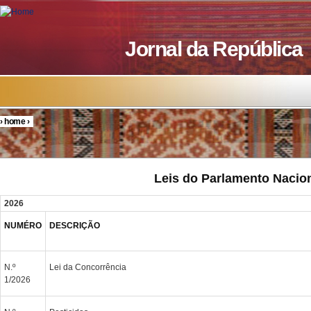
Skip to main content
Jornal da República
›
home
›
You are here
Leis do Parlamento Nacio
2026
NUMÉRO
DESCRIÇÃO
N.º
Lei da Concorrência
1/2026