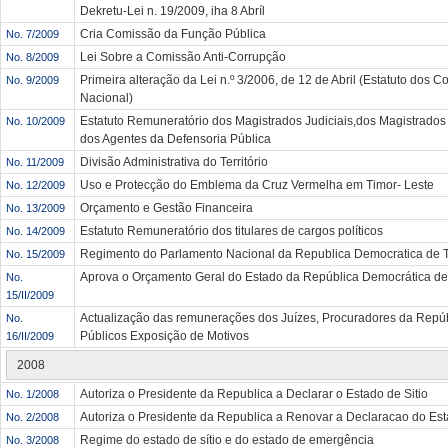
Dekretu-Lei n. 19/2009, iha 8 Abríl
Cria Comissão da Função Pública
No. 7/2009
Lei Sobre a Comissão Anti-Corrupção
No. 8/2009
Primeira alteração da Lei n.º 3/2006, de 12 de Abril (Estatuto dos 
No. 9/2009
Nacional)
Estatuto Remuneratório dos Magistrados Judiciais,dos Magistrados 
No. 10/2009
dos Agentes da Defensoria Pública
Divisão Administrativa do Território
No. 11/2009
Uso e Protecção do Emblema da Cruz Vermelha em Timor- Leste
No. 12/2009
Orçamento e Gestão Financeira
No. 13/2009
Estatuto Remuneratório dos titulares de cargos políticos
No. 14/2009
Regimento do Parlamento Nacional da Republica Democratica de 
No. 15/2009
Aprova o Orçamento Geral do Estado da República Democrática de
No.
15/II/2009
Actualização das remunerações dos Juízes, Procuradores da Repú
No.
Públicos Exposição de Motivos
16/II/2009
2008
Autoriza o Presidente da Republica a Declarar o Estado de Sitio
No. 1/2008
Autoriza o Presidente da Republica a Renovar a Declaracao do Est
No. 2/2008
Regime do estado de sítio e do estado de emergência
No. 3/2008