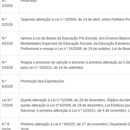
N.º
Pesticidas
2/2026
N.º
Segunda alteração à Lei n.º 3/2004, de 14 de abril, sobre Partidos Pol
3/2026
N.º
Aprova a Lei de Bases da Educação Pré-Escolar, dos Ensinos Básico
4/2026
Modalidades Especiais de Educação Escolar, da Educação Extraesc
Profissional e revoga a Lei n.º 14/2008, de 29 de outubro, Lei de B
N.º
Regula o processo de adoção e procede à primeira alteração ao Códi
5/2026
pela Lei n.º 10/2011, de 14 de setembro
N.º
Promoção das Exportações
6/2026
Lei N.º
Quarta alteração à Lei n.º 5/2006, de 28 de dezembro, Órgãos da Admi
7/2026
quinta alteração à Lei nº 6/2006, de 28 de dezembro, Lei Eleitoral p
Nacional, e primeira alteração à Lei n.º 22/2021, de 4 de novembro, L
N.º 8
Primeira alteração à Lei n.º 8/2025, de 27 de novembro, Orçamento 
/2026
2026