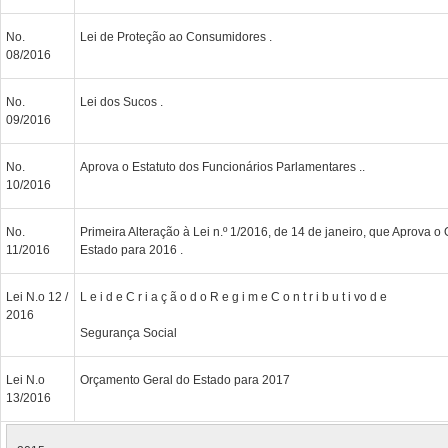
No.
Lei de Proteção ao Consumidores .
08/2016
No.
Lei dos Sucos .
09/2016
No.
Aprova o Estatuto dos Funcionários Parlamentares ..
10/2016
No.
Primeira Alteração à Lei n.º 1/2016, de 14 de janeiro, que Aprova 
11/2016
Estado para 2016 .
Lei N.o 12 /
L e i d e C r i a ç ã o d o R e g i m e C o n t r i b u t i vo d e
2016
Segurança Social
Lei N.o
Orçamento Geral do Estado para 2017
13/2016