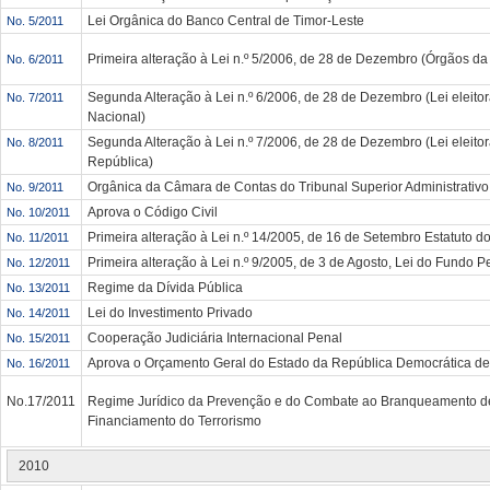
Lei Orgânica do Banco Central de Timor-Leste
No. 5/2011
Primeira alteração à Lei n.º 5/2006, de 28 de Dezembro (Órgãos da 
No. 6/2011
Segunda Alteração à Lei n.º 6/2006, de 28 de Dezembro (Lei eleito
No. 7/2011
Nacional)
Segunda Alteração à Lei n.º 7/2006, de 28 de Dezembro (Lei eleitor
No. 8/2011
República)
Orgânica da Câmara de Contas do Tribunal Superior Administrativo,
No. 9/2011
Aprova o Código Civil
No. 10/2011
Primeira alteração à Lei n.º 14/2005, de 16 de Setembro Estatuto do
No. 11/2011
Primeira alteração à Lei n.º 9/2005, de 3 de Agosto, Lei do Fundo Pe
No. 12/2011
Regime da Dívida Pública
No. 13/2011
Lei do Investimento Privado
No. 14/2011
Cooperação Judiciária Internacional Penal
No. 15/2011
Aprova o Orçamento Geral do Estado da República Democrática de
No. 16/2011
No.17/2011
Regime Jurídico da Prevenção e do Combate ao Branqueamento de
Financiamento do Terrorismo
2010