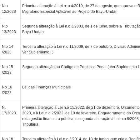
N.o
Primeira alteração à Lei n. o 4/2019, de 27 de agosto, que aprova o
12/2023
Migratório Especial Aplicável ao Projeto do Bayu-Undan
N.o
Segunda alteração à Lei n.o 3/2003, de 1 de julho, sobre a Tributaçã
13/2023
Bayu-Undan
N.o 14
Terceira alteração à Lei n.o 11/2009, de 7 de outubro, Divisão Administ
/2023
Ver Suplemento I )
N.o 15
Segunda alteração ao Código de Processo Penal ( Ver Suplemento I 
/2023
No 16
Lei das Finanças Municipais
/2023
N.
Primeira alteração à Lei n.o 15/2022, de 21 de dezembro, Orçamento
17/2023
2023, e à Lei n.o 2/2022, de 10 de fevereiro, Enquadramento do Orç
e da gestão financeira pública, e segunda alteração à Lei n.o 8/2008,
Tributária
N.o 18
Terceira alteração à Lei n.o 3/2014, de 18 de junho, que cria a Regiã