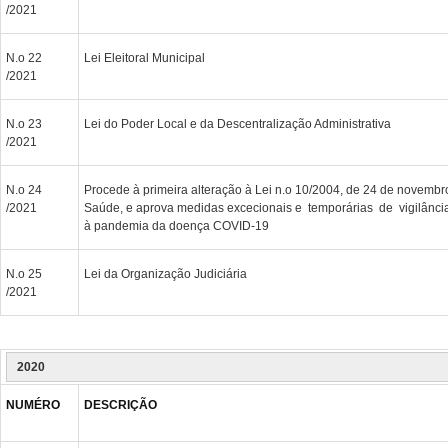
/2021
N.o 22
Lei Eleitoral Municipal
/2021
N.o 23
Lei do Poder Local e da Descentralização Administrativa
/2021
N.o 24
Procede à primeira alteração à Lei n.o 10/2004, de 24 de novembr
/2021
Saúde, e aprova medidas excecionais e temporárias de vigilância
à pandemia da doença COVID-19
N.o 25
Lei da Organização Judiciária
/2021
2020
NUMÉRO
DESCRIÇÃO