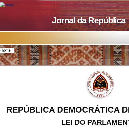
Skip to main content
Jornal da República
›
home
›
You are here
REPÚBLICA DEMOCRÁTICA D
LEI DO PARLAMEN