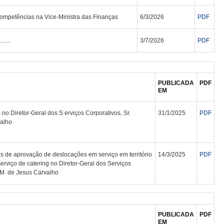
mpetências na Vice-Ministra das Finanças
6/3/2026
PDF
.......
3/7/2026
PDF
PUBLICADA
PDF
EM
o Diretor-Geral dos S erviços Corporativos, Sr.
31/1/2025
PDF
valho
 de aprovação de deslocações em serviço em território
14/3/2025
PDF
erviço de catering no Diretor-Geral dos Serviços
. M. de Jesus Carvalho
PUBLICADA
PDF
EM