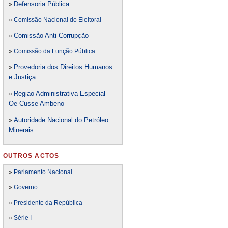
Defensori
a Pública
»
»
Comissão Nacional do Eleitoral
Comissão Anti-Corrupção
»
»
Comissão da Função Pública
Provedoria dos Direitos Humanos
»
e Justiça
Regiao Administrativa Especial
»
Oe-Cusse Ambeno
Autoridade Nacional do Petróleo
»
Minerais
OUTROS ACTOS
»
Parlamento Nacional
»
Governo
»
Presidente da República
»
Série I