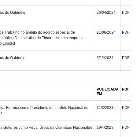
s do Gabinete
26/04/2024
PDF
e Trabalho no âmbito do acordo especial de
21/06/2024
PDF
República Democrática de Timor-Leste e a empresa
p Limited
s do Gabinete
6/12/2024
PDF
PUBLICADA
PDF
EM
s Ferreira como Presidente do Instituto Nacional de
31/3/2023
PDF
.P
a Guterres como Fiscal Único da Comissão Nacionalde
19/4/2023
PDF