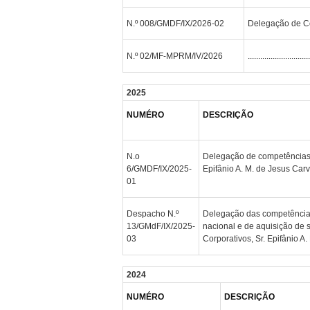
N.º 008/GMDF/IX/2026-02
Delegação de Co
N.º 02/MF-MPRM/IV/2026
..............................
2025
NUMÉRO
DESCRIÇÃO
N.o
Delegação de competências n
6/GMDF/IX/2025-
Epifânio A. M. de Jesus Car
01
Despacho N.º
Delegação das competências
13/GMdF/IX/2025-
nacional e de aquisição de s
03
Corporativos, Sr. Epifânio A
2024
NUMÉRO
DESCRIÇÃO