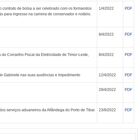
 contrato de bolsa a ser celebrado com os formandos
1/4/2022
PDF
o para ingresso na carreira de conservador e notário.
8/4/2022
PDF
o Conselho Fiscal da Eletricidade de Timor-Leste,
8/4/2022
PDF
 de Gabinete nas suas ausências e impedimento
12/4/2022
PDF
29/4/2022
PDF
dos serviços aduaneiros da Alfândega do Porto de Tibar.
23/9/2022
PDF