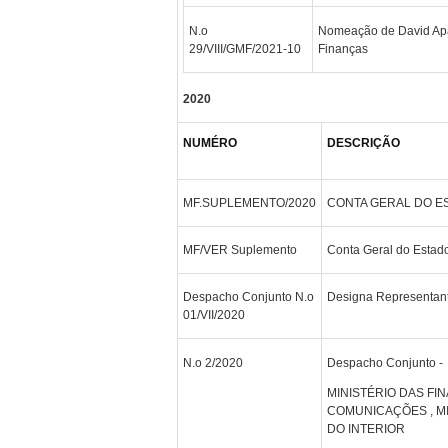
N.o
Nomeação de David Apar
29/VIII/GMF/2021-10
Finanças
2020
NUMÉRO
DESCRIÇÃO
MF.SUPLEMENTO/2020
CONTA GERAL DO ES
MF/VER Suplemento
Conta Geral do Estad
Despacho Conjunto N.o
Designa Representant
01/VII/2020
N.o 2/2020
Despacho Conjunto -
MINISTÉRIO DAS FI
COMUNICAÇÕES , MI
DO INTERIOR