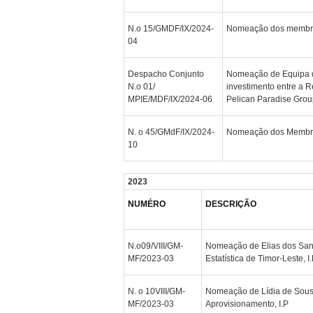
N.o 15/GMDF/IX/2024-
Nomeação dos membro
04
Despacho Conjunto
Nomeação de Equipa d
N.o 01/
investimento entre a 
MPIE/MDF/IX/2024-06
Pelican Paradise Grou
N. o 45/GMdF/IX/2024-
Nomeação dos Membro
10
2023
NUMÉRO
DESCRIÇÃO
N.o09/VIII/GM-
Nomeação de Elias dos Santo
MF/2023-03
Estatística de Timor-Leste, I
N. o 10VIII/GM-
Nomeação de Lídia de Sous
MF/2023-03
Aprovisionamento, I.P