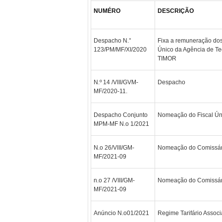
NUMÉRO
DESCRIÇÃO
Despacho N.°
Fixa a remuneração dos
123/PM/MF/XI/2020
Único da Agência de Te
TIMOR
N.º 14 /VIII/GVM-
Despacho
MF/2020-11.
Despacho Conjunto
Nomeação do Fiscal Úni
MPM-MF N.o 1/2021
N.o 26/VIII/GM-
Nomeação do Comissári
MF/2021-09
n.o 27 /VIII/GM-
Nomeação do Comissário
MF/2021-09
Anúncio N.o01/2021
Regime Tarifário Associ