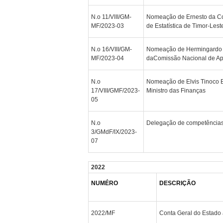
N.o 11/VIII/GM-
Nomeação de Ernesto da Con
MF/2023-03
de Estatística de Timor-Leste
N.o 16/VIII/GM-
Nomeação de Hermingardo A
MF/2023-04
daComissão Nacional de Apr
N.o
Nomeação de Elvis Tinoco B
17/VIII/GMF/2023-
Ministro das Finanças
05
N.o
Delegação de competências 
3/GMdF/IX/2023-
07
2022
NUMÉRO
DESCRIÇÃO
2022/MF
Conta Geral do Estado 