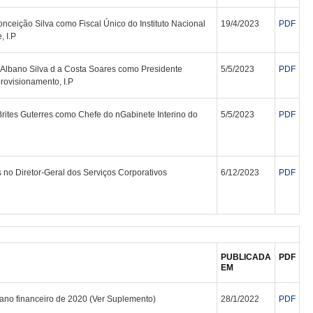
ceição Silva como Fiscal Único do Instituto Nacional
19/4/2023
PDF
, I.P
lbano Silva d a Costa Soares como Presidente
5/5/2023
PDF
ovisionamento, I.P
rites Guterres como Chefe do nGabinete Interino do
5/5/2023
PDF
no Diretor-Geral dos Serviços Corporativos
6/12/2023
PDF
PUBLICADA
PDF
EM
ano financeiro de 2020 (Ver Suplemento)
28/1/2022
PDF