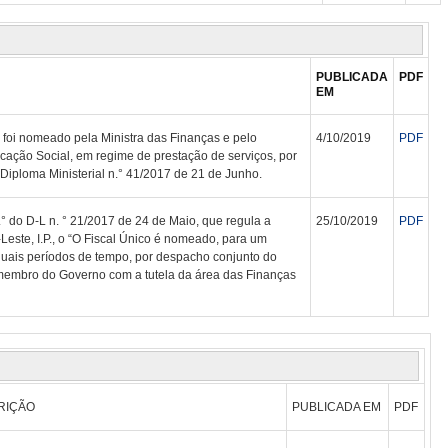
PUBLICADA
PDF
EM
 foi nomeado pela Ministra das Finanças e pelo
4/10/2019
PDF
cação Social, em regime de prestação de serviços, por
Diploma Ministerial n.° 41/2017 de 21 de Junho.
° do D-L n. ° 21/2017 de 24 de Maio, que regula a
25/10/2019
PDF
Leste, I.P., o “O Fiscal Único é nomeado, para um
guais períodos de tempo, por despacho conjunto do
membro do Governo com a tutela da área das Finanças
RIÇÃO
PUBLICADA EM
PDF