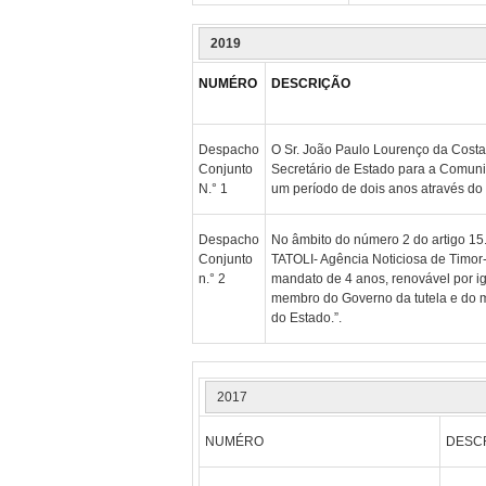
2019
NUMÉRO
DESCRIÇÃO
Despacho
O Sr. João Paulo Lourenço da Costa
Conjunto
Secretário de Estado para a Comuni
N.° 1
um período de dois anos através do 
Despacho
No âmbito do número 2 do artigo 15.
Conjunto
TATOLI- Agência Noticiosa de Timor-
n.° 2
mandato de 4 anos, renovável por i
membro do Governo da tutela e do 
do Estado.”.
2017
NUMÉRO
DESC