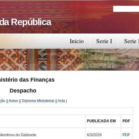
Search
Search fo
 da República
Inicio
Serie I
Serie 
istério das Finanças
Despacho
ção
||
Aviso
||
Diploma Ministerial
||
Acta
|
PUBLICADA EM
PDF
Membros do Gabinete
6/3/2026
PDF