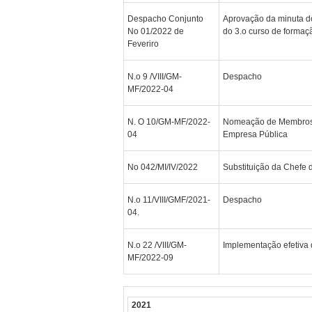
Despacho Conjunto
Aprovação da minuta do
No 01/2022 de
do 3.o curso de formaçã
Feveriro
N.o 9 /VIII/GM-
Despacho
MF/2022-04
N. O 10/GM-MF/2022-
Nomeação de Membros d
04
Empresa Pública
No 042/MI/IV/2022
Substituição da Chefe
N.o 11/VIII/GMF/2021-
Despacho
04.
N.o 22 /VIII/GM-
Implementação efetiva 
MF/2022-09
2021