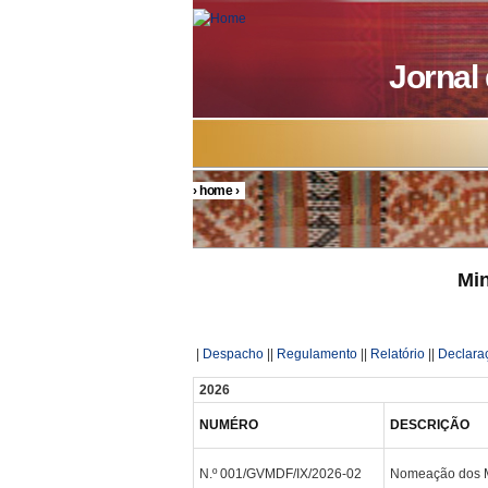
Skip to main content
Jornal
›
home
›
You are here
Min
|
Despacho
||
Regulamento
||
Relatório
||
Declara
2026
NUMÉRO
DESCRIÇÃO
N.º 001/GVMDF/IX/2026-02
Nomeação dos 