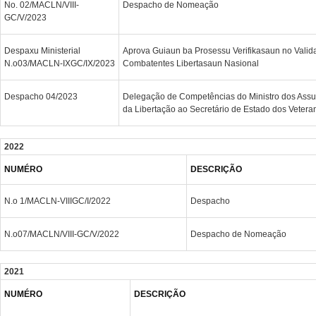
No. 02/MACLN/VIII-
Despacho de Nomeação
GC/V/2023
Despaxu Ministerial
Aprova Guiaun ba Prosessu Verifikasaun no Valid
N.o03/MACLN-IXGC/IX/2023
Combatentes Libertasaun Nasional
Despacho 04/2023
Delegação de Competências do Ministro dos Ass
da Libertação ao Secretário de Estado dos Vetera
2022
NUMÉRO
DESCRIÇÃO
N.o 1/MACLN-VIIIGC/I/2022
Despacho
N.o07/MACLN/VIII-GC/V/2022
Despacho de Nomeação
2021
NUMÉRO
DESCRIÇÃO