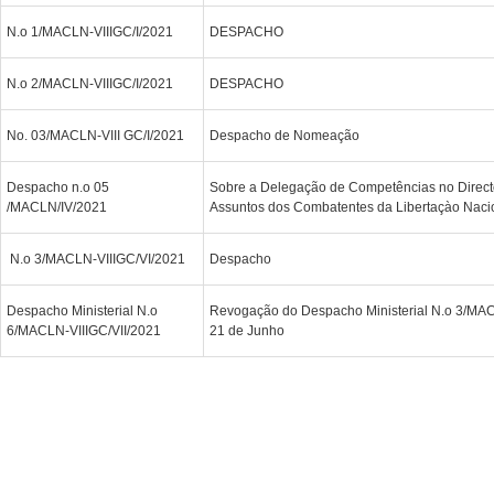
N.o 1/MACLN-VIIIGC/I/2021
DESPACHO
N.o 2/MACLN-VIIIGC/I/2021
DESPACHO
No. 03/MACLN-VIII GC/I/2021
Despacho de Nomeação
Despacho n.o 05
Sobre a Delegação de Competências no Directo
/MACLN/IV/2021
Assuntos dos Combatentes da Libertaçào Naci
N.o 3/MACLN-VIIIGC/VI/2021
Despacho
Despacho Ministerial N.o
Revogação do Despacho Ministerial N.o 3/MAC
6/MACLN-VIIIGC/VII/2021
21 de Junho