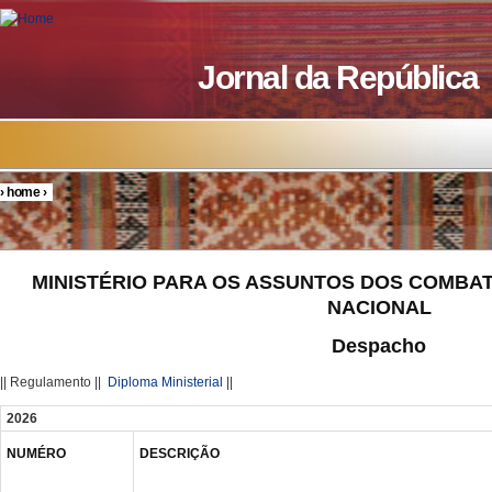
Skip to main content
Jornal da República
›
home
›
You are here
MINISTÉRIO PARA OS ASSUNTOS DOS COMBA
NACIONAL
Despacho
|| Regulamento ||
Diploma Ministerial
||
2026
NUMÉRO
DESCRIÇÃO