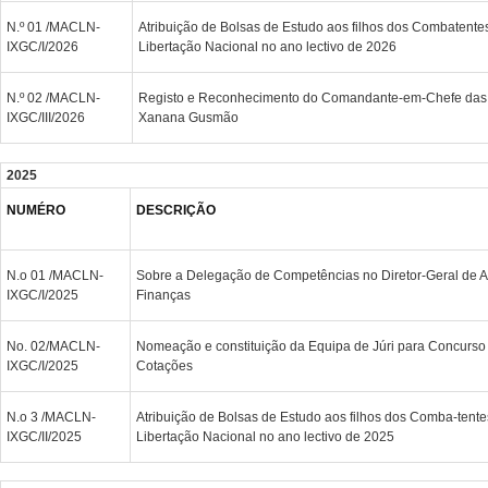
N.º 01 /MACLN-
Atribuição de Bolsas de Estudo aos filhos dos Combatentes
IXGC/I/2026
Libertação Nacional no ano lectivo de 2026
N.º 02 /MACLN-
Registo e Reconhecimento do Comandante-em-Chefe das 
IXGC/III/2026
Xanana Gusmão
2025
NUMÉRO
DESCRIÇÃO
N.o 01 /MACLN-
Sobre a Delegação de Competências no Diretor-Geral de A
IXGC/I/2025
Finanças
No. 02/MACLN-
Nomeação e constituição da Equipa de Júri para Concurso 
IXGC/I/2025
Cotações
N.o 3 /MACLN-
Atribuição de Bolsas de Estudo aos filhos dos Comba-tente
IXGC/II/2025
Libertação Nacional no ano lectivo de 2025