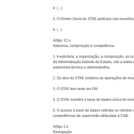
4. (...).
5. O Diretor-Geral do STAE participa nas reuniões
6. (...).
Artigo 12.o
Natureza, composição e competência
1. A estrutura, a organização, a composição, as 
da Administração Indireta do Estado, sob a tutel
autonomia técnica e administrativa.
2. Os atos do STAE relativos às operações de rec
3. O STAE tem sede em Díli.
4. O STAE mantém a base de dados única do rece
5. O acesso à base de dados referida no número 
competências de supervisão atribuídas à CNE.
Artigo 2.o
Revogação