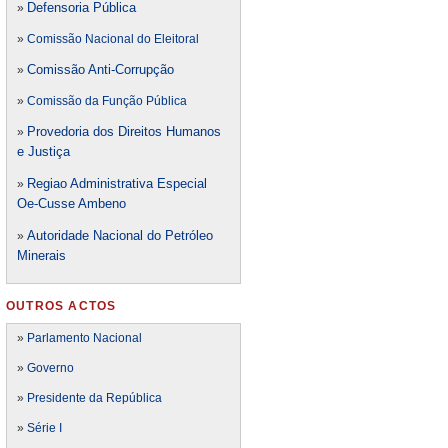
Defensori
a Pública
»
»
Comissão Nacional do Eleitoral
Comissão Anti-Corrupção
»
»
Comissão da Função Pública
Provedoria dos Direitos Humanos
»
e Justiça
Regiao Administrativa Especial
»
Oe-Cusse Ambeno
Autoridade Nacional do Petróleo
»
Minerais
OUTROS ACTOS
»
Parlamento Nacional
»
Governo
»
Presidente da República
»
Série I