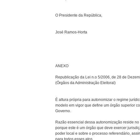
O Presidente da República,
José Ramos-Horta
ANEXO
Republicação da Lei n.o 5/2006, de 28 de Dezem
(Órgãos da Administração Eleitoral)
É altura própria para autonomizar o regime jurídi
modelo em vigor que define um órgão superior co
Governo.
Razão essencial dessa autonomização reside no
porque este é um órgão que deve exercer jurisdiç
poder local e sobre o processo referendário, assi
para todos esses atos.