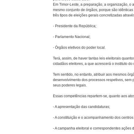
Em Timor-Leste, a preparação, a organização, o 
mesmo conjunto de órgãos, porque são idênticas a
três tipos de eleições gerais concretizadas através
- Presidente da República;
- Parlamento Nacional;
- Órgãos eletivos do poder local.
Terá, assim, de haver tantas leis eleitorais quant
cidadãos eleitores, a que acrescerá o instituto do
Tem sentido, no entanto, atribuir aos mesmos órgã
desenvolvimento dos processos respetivos, sem p
seus poderes legais.
Essas competências repartem-se, quanto aos atos 
- A apresentação das candidaturas;
- A constituição e o acompanhamento dos centros
- A campanha eleitoral e correspondentes ações