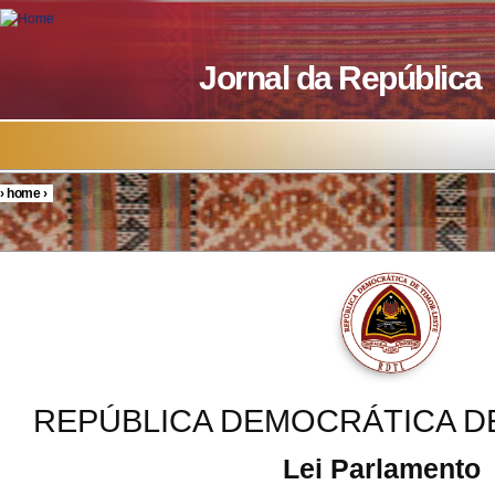
Skip to main content
Jornal da República
›
home
›
You are here
REPÚBLICA DEMOCRÁTICA D
Lei Parlamento