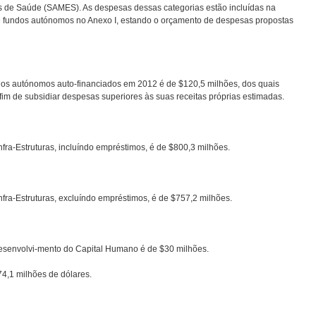
 de Saúde (SAMES). As despesas dessas categorias estão incluídas na
os e fundos autónomos no Anexo I, estando o orçamento de despesas propostas
ndos autónomos auto-financiados em 2012 é de $120,5 milhões, dos quais
 fim de subsidiar despesas superiores às suas receitas próprias estimadas.
fra-Estruturas, incluíndo empréstimos, é de $800,3 milhões.
nfra-Estruturas, excluíndo empréstimos, é de $757,2 milhões.
Desenvolvi-mento do Capital Humano é de $30 milhões.
4,1 milhões de dólares.