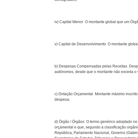
iv) Capital Menor  O montante global que um Ór
v) Capital de Desenvolvimento  O montante glo
b) Despesas Compensadas pelas Receitas  Desp
autónomos, desde que o montante não exceda o va
c) Dotação Orçamental  Montante máximo inscri
despesa;
d) Órgão / Órgãos  O termo genérico adoptado no
orçamental e que, segundo a classificação orgânic
República, Parlamento Nacional, Governo (Gabinet