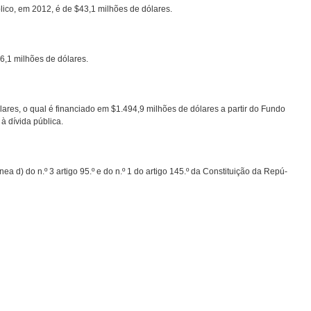
ico, em 2012, é de $43,1 milhões de dólares.
6,1 milhões de dólares.
ólares, o qual é financiado em $1.494,9 milhões de dólares a partir do Fundo
à dívida pública.
a d) do n.º 3 artigo 95.º e do n.º 1 do artigo 145.º da Constituição da Repú-