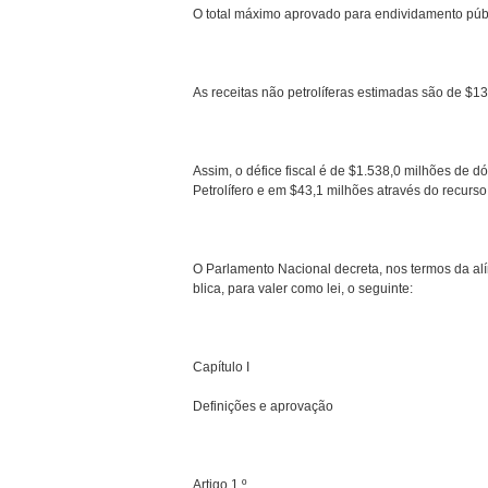
O total máximo aprovado para endividamento públ
As receitas não petrolíferas estimadas são de $13
Assim, o défice fiscal é de $1.538,0 milhões de d
Petrolífero e em $43,1 milhões através do recurso 
O Parlamento Nacional decreta, nos termos da alíne
blica, para valer como lei, o seguinte:
Capítulo I
Definições e aprovação
Artigo 1.º