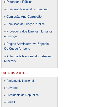
Defensori
a Pública
»
»
Comissão Nacional do Eleitoral
Comissão Anti-Corrupção
»
»
Comissão da Função Pública
Provedoria dos Direitos Humanos
»
e Justiça
Regiao Administrativa Especial
»
Oe-Cusse Ambeno
Autoridade Nacional do Petróleo
»
Minerais
OUTROS ACTOS
»
Parlamento Nacional
»
Governo
»
Presidente da República
»
Série I