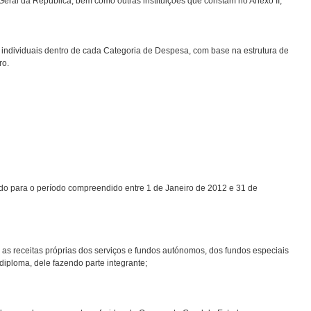
 Geral da República, bem como outras instituições que constam no Anexo II;
a individuais dentro de cada Categoria de Despesa, com base na estrutura de
ro.
do para o período compreendido entre 1 de Janeiro de 2012 e 31 de
o as receitas próprias dos serviços e fundos autónomos, dos fundos especiais
diploma, dele fazendo parte integrante;