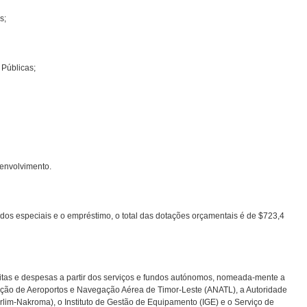
s;
 Públicas;
senvolvimento.
dos especiais e o empréstimo, o total das dotações orçamentais é de $723,4
eitas e despesas a partir dos serviços e fundos autónomos, nomeada-mente a
ração de Aeroportos e Navegação Aérea de Timor-Leste (ANATL), a Autoridade
rlim-Nakroma), o Instituto de Gestão de Equipamento (IGE) e o Serviço de