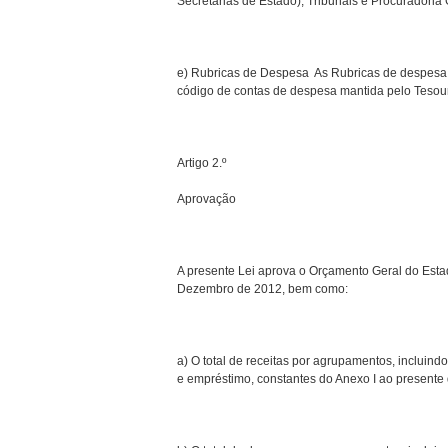
Secretarias de Estado), Tribunais e Procuradoria
e) Rubricas de Despesa  As Rubricas de despes
código de contas de despesa mantida pelo Tesou
Artigo 2.º
Aprovação
A presente Lei aprova o Orçamento Geral do Esta
Dezembro de 2012, bem como:
a) O total de receitas por agrupamentos, incluind
e empréstimo, constantes do Anexo I ao presente 