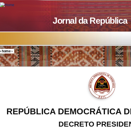
Skip to main content
Jornal da República
›
home
›
You are here
REPÚBLICA DEMOCRÁTICA D
DECRETO PRESIDE