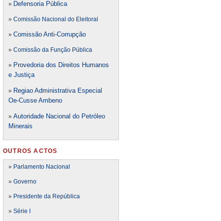
Defensori
a Pública
»
»
Comissão Nacional do Eleitoral
Comissão Anti-Corrupção
»
»
Comissão da Função Pública
Provedoria dos Direitos Humanos
»
e Justiça
Regiao Administrativa Especial
»
Oe-Cusse Ambeno
Autoridade Nacional do Petróleo
»
Minerais
OUTROS ACTOS
»
Parlamento Nacional
»
Governo
»
Presidente da República
»
Série I