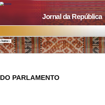
Skip to main content
Jornal da República
›
home
›
You are here
RESOL
DO PARLAMENTO
10/20