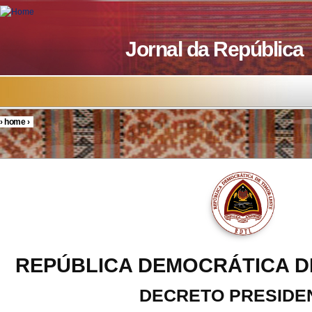
Skip to main content
Jornal da República
›
home
›
You are here
REPÚBLICA DEMOCRÁTICA D
DECRETO PRESIDE