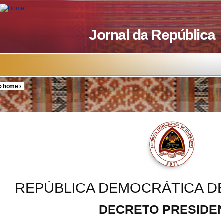
Skip to main content
Jornal da República
›
home
›
You are here
REPÚBLICA DEMOCRÁTICA D
DECRETO PRESIDE