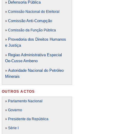
Defensori
a Pública
»
»
Comissão Nacional do Eleitoral
Comissão Anti-Corrupção
»
»
Comissão da Função Pública
Provedoria dos Direitos Humanos
»
e Justiça
Regiao Administrativa Especial
»
Oe-Cusse Ambeno
Autoridade Nacional do Petróleo
»
Minerais
OUTROS ACTOS
»
Parlamento Nacional
»
Governo
»
Presidente da República
»
Série I