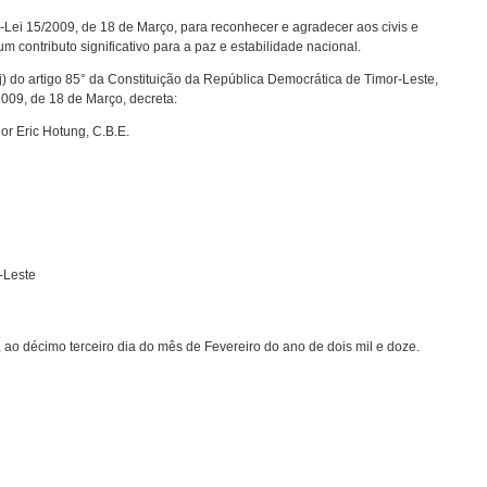
o-Lei 15/2009, de 18 de Março, para reconhecer e agradecer aos civis e
um contributo significativo para a paz e estabilidade nacional.
j) do artigo 85° da Constituição da República Democrática de Timor-Leste,
2009, de 18 de Março, decreta:
r Eric Hotung, C.B.E.
-Leste
 ao décimo terceiro dia do mês de Fevereiro do ano de dois mil e doze.