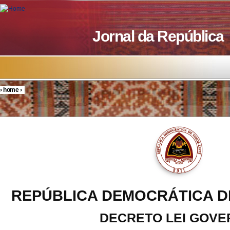
Skip to main content
Jornal da República
›
home
›
You are here
REPÚBLICA DEMOCRÁTICA D
DECRETO LEI GOV