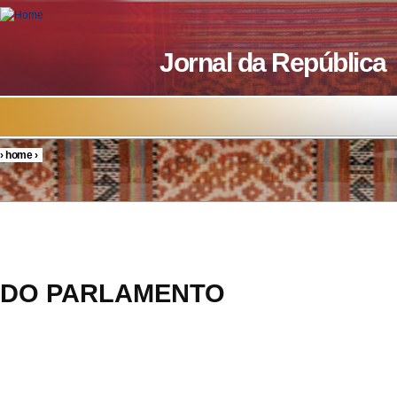
Skip to main content
Jornal da República
›
home
›
You are here
RESOL
DO PARLAMENTO
8/20