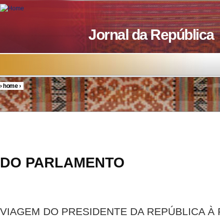
Skip to main content
Jornal da República
›
home
›
You are here
RESOL
DO PARLAMENTO
19/20
VIAGEM DO PRESIDENTE DA REPÚBLICA À 