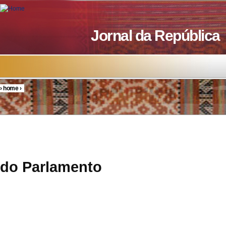
Skip to main content
Jornal da República
›
home
›
You are here
Resolu
do Parlamento
24/20