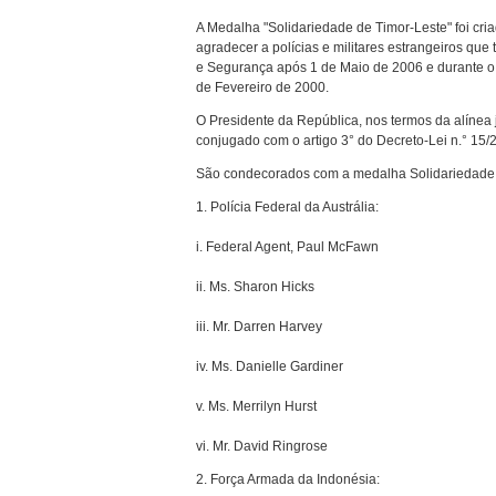
A Medalha "Solidariedade de Timor-Leste" foi cri
agradecer a polícias e militares estrangeiros q
e Segurança após 1 de Maio de 2006 e durante o
de Fevereiro de 2000.
O Presidente da República, nos termos da alínea 
conjugado com o artigo 3° do Decreto-Lei n.° 15/
São condecorados com a medalha Solidariedade 
1. Polícia Federal da Austrália:
i. Federal Agent, Paul McFawn
ii. Ms. Sharon Hicks
iii. Mr. Darren Harvey
iv. Ms. Danielle Gardiner
v. Ms. Merrilyn Hurst
vi. Mr. David Ringrose
2. Força Armada da Indonésia: