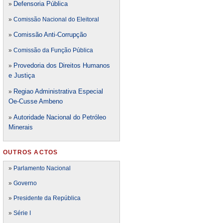
Defensori
a Pública
»
»
Comissão Nacional do Eleitoral
Comissão Anti-Corrupção
»
»
Comissão da Função Pública
Provedoria dos Direitos Humanos
»
e Justiça
Regiao Administrativa Especial
»
Oe-Cusse Ambeno
Autoridade Nacional do Petróleo
»
Minerais
OUTROS ACTOS
»
Parlamento Nacional
»
Governo
»
Presidente da República
»
Série I