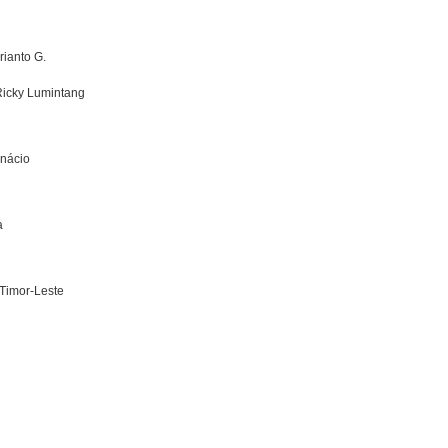
rianto G.
 Ricky Lumintang
Inácio
a
 Timor-Leste