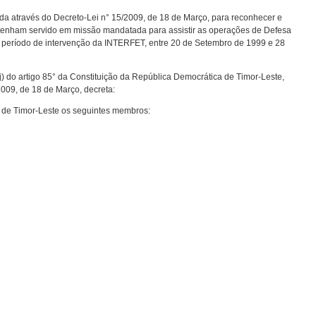
ada através do Decreto-Lei n° 15/2009, de 18 de Março, para reconhecer e
ue tenham servido em missão mandatada para assistir as operações de Defesa
 período de intervenção da INTERFET, entre 20 de Setembro de 1999 e 28
j) do artigo 85° da Constituição da República Democrática de Timor-Leste,
2009, de 18 de Março, decreta:
de Timor-Leste os seguintes membros: