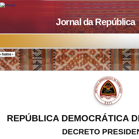
Skip to main content
Jornal da República
›
home
›
You are here
REPÚBLICA DEMOCRÁTICA D
DECRETO PRESIDE