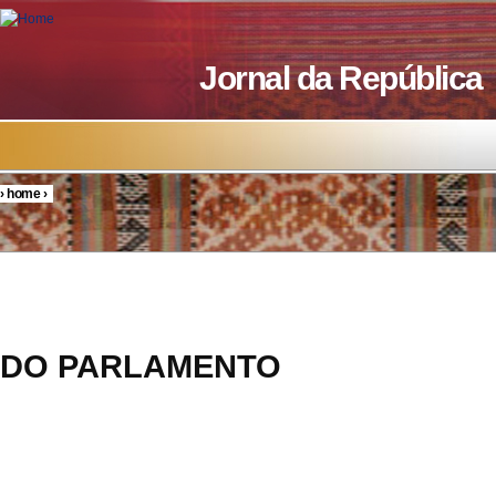
Skip to main content
Jornal da República
›
home
›
You are here
RESOL
DO PARLAMENTO
29/20