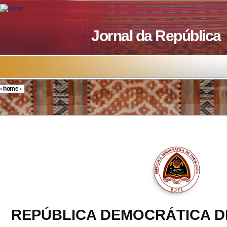
Skip to main content
Jornal da República
›
home
›
You are here
REPÚBLICA DEMOCRÁTICA D