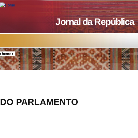
Skip to main content
Jornal da República
›
home
›
You are here
RESOL
DO PARLAMENTO
14/20