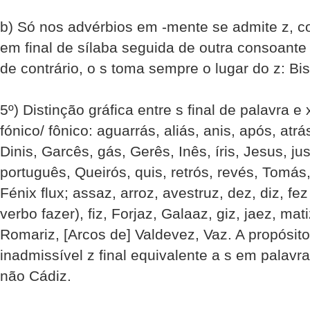
b) Só nos advérbios em -mente se admite z, co
em final de sílaba seguida de outra consoante 
de contrário, o s toma sempre o lugar do z: Bis
5º) Distinção gráfica entre s final de palavra e
fónico/ fônico: aguarrás, aliás, anis, após, atrá
Dinis, Garcês, gás, Gerês, Inês, íris, Jesus, jus,
português, Queirós, quis, retrós, revés, Tomás, 
Fénix flux; assaz, arroz, avestruz, dez, diz, fe
verbo fazer), fiz, Forjaz, Galaaz, giz, jaez, mat
Romariz, [Arcos de] Valdevez, Vaz. A propósit
inadmissível z final equivalente a s em palavr
não Cádiz.