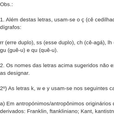
Obs.:
1. Além destas letras, usam-se o ç (cê cedilha
dígrafos:
rr (erre duplo), ss (esse duplo), ch (cê-agá), lh
gu (guê-u) e qu (quê-u).
2. Os nomes das letras acima sugeridos não 
as designar.
2º) As letras k, w e y usam-se nos seguintes c
a) Em antropónimos/antropônimos originários d
derivados: Franklin, ftankliniano; Kant, kantis