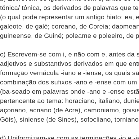
tónica/ tônica, os derivados de palavras que
(o qual pode representar um antigo hiato: ea, e
galeote, de galé; coreano, de Coreia; daomea
guineense, de Guiné; poleame e poleeiro, de p
c) Escrevem-se com i, e não com e, antes da sí
adjetivos e substantivos derivados em que ent
formação vernácula -iano e -iense, os quais s
combinação dos sufixos -ano e -ense com um 
(ba-seado em palavras onde -ano e -ense estã
pertencente ao tema: horaciano, italiano, dunien
açoriano, acriano (de Acre), camoniamo, goisi
Góis), siniense (de Sines), sofocliano, torniano
d) Uniformizam-se com as terminações -io e -i