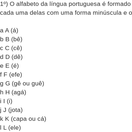
1º) O alfabeto da língua portuguesa é formado p
cada uma delas com uma forma minúscula e o
a A (á)
b B (bê)
c C (cê)
d D (dê)
e E (é)
f F (efe)
g G (gê ou guê)
h H (agá)
i I (i)
j J (jota)
k K (capa ou cá)
l L (ele)