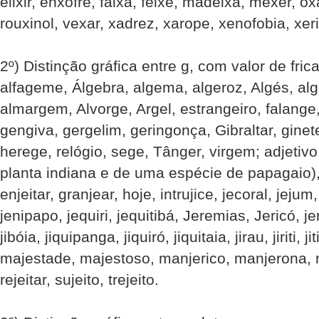
elixir, enxofre, faixa, feixe, madeixa, mexer, ox
rouxinol, vexar, xadrez, xarope, xenofobia, xeri
2º) Distinção gráfica entre g, com valor de fricat
alfageme, Álgebra, algema, algeroz, Algés, algi
almargem, Alvorge, Argel, estrangeiro, falange, 
gengiva, gergelim, geringonça, Gibraltar, ginete,
herege, relógio, sege, Tânger, virgem; adjetivo
planta indiana e de uma espécie de papagaio), 
enjeitar, granjear, hoje, intrujice, jecoral, jejum,
jenipapo, jequiri, jequitibá, Jeremias, Jericó, 
jibóia, jiquipanga, jiquiró, jiquitaia, jirau, jiriti, ji
majestade, majestoso, manjerico, manjerona, 
rejeitar, sujeito, trejeito.