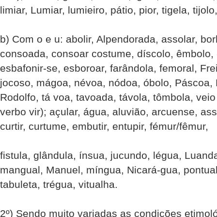
limiar, Lumiar, lumieiro, pátio, pior, tigela, tijol
b) Com o e u: abolir, Alpendorada, assolar, bor
consoada, consoar costume, díscolo, êmbolo, en
esbafonir-se, esboroar, farândola, femoral, Frei
jocoso, mágoa, névoa, nódoa, óbolo, Páscoa, P
Rodolfo, tá voa, tavoada, távola, tômbola, vei
verbo vir); açular, água, aluvião, arcuense, as
curtir, curtume, embutir, entupir, fémur/fêmur,
fistula, glândula, ínsua, jucundo, légua, Luand
mangual, Manuel, míngua, Nicará-gua, pontual
tabuleta, trégua, vitualha.
2º) Sendo muito variadas as condições etimoló