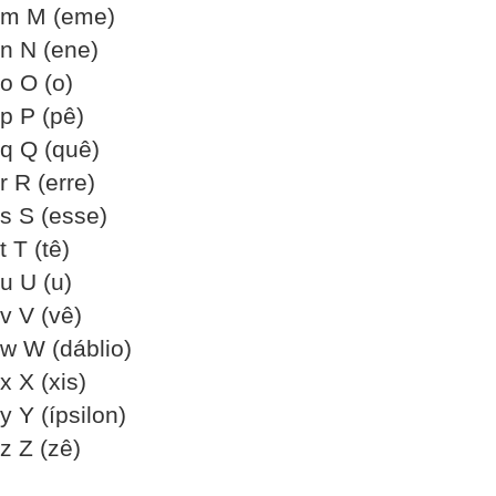
m M (eme)
n N (ene)
o O (o)
p P (pê)
q Q (quê)
r R (erre)
s S (esse)
t T (tê)
u U (u)
v V (vê)
w W (dáblio)
x X (xis)
y Y (ípsilon)
z Z (zê)