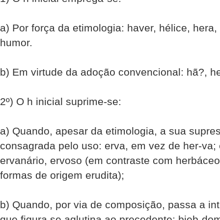
a) Por força da etimologia: haver, hélice, hera
humor.
b) Em virtude da adoção convencional: hã?, h
2º) O h inicial suprime-se:
a) Quando, apesar da etimologia, a sua supres
consagrada pelo uso: erva, em vez de her-va; e
ervanário, ervoso (em contraste com herbáceo
formas de origem erudita);
b) Quando, por via de composição, passa a int
que figura se aglutina ao precedente: bieb-do