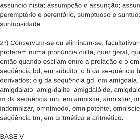
assuncio-nista; assumpção e assunção; assump
peremptório e perentório, sumptuoso e suntu
suntuosidade.
2º) Conservam-se ou eliminam-se, facultativa
proferem numa pronúncia culta, quer geral, que
então quando oscilam entre a prolação e o em
seqüência bd, em súbdito; o b da se-qüência b
derivados; o g da seqüência gd, em amígdala,
amigdalato, amig-dalite, amigdalóide, amigdal
m da seqüência mn, em amnistia, amnistiar, i
indemnizar, omnímodo, omnipotente, omniscient
seqüência tm, em aritmética e aritmético.
BASE V