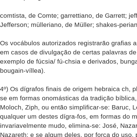
comtista, de Comte; garrettiano, de Garrett; jeff
Jefferson; mülleriano, de Müller; shakes-peri
Os vocábulos autorizados registrarão grafias a
em casos de divulgação de certas palavras de 
exemplo de fúcsia/ fú-chsia e derivados, bunga
bougain-víllea).
4º) Os dígrafos finais de origem hebraica ch, 
se em formas onomásticas da tradição bíblica
Moloch, Ziph, ou então simplificar-se: Baruc, L
qualquer um destes dígra-fos, em formas do m
invariavelmente mudo, elimina-se: José, Naza
Nazareth; e se algum deles, por força do uso,