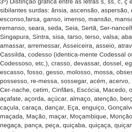
3º) Distinção gráfica entre as letras s, ss, c, 
sibilantes surdas: ânsia, ascensão, aspersão, 
esconso,farsa, ganso, imenso, mansão, mansa
remanso, seara, seda, Seia, Sertã, Ser-nancelh
Singapura, Sintra, sisa, tarso, terso, valsa; a
amassar, arremessar, Asseiceira, asseio, atra
Cassilda, codesso (identica-mente Codessal 
Codessoso, etc.), crasso, devassar, dossel, e
escasso, fosso, gesso, molosso, mossa, obse
possesso, re-messa, sossegar, acém, acervo, a
Cer-nache, cetim, Cinfães, Escócia, Macedo, o
açafate, açorda, açúcar, almaço, atenção, ber
caçula, caraça, dançar, Eça, enguiço, Gonçalve
maçada, Mação, maçar, Moçambique, Monção
negaça, pança, peça, quiçaba, quiçaça, quiç