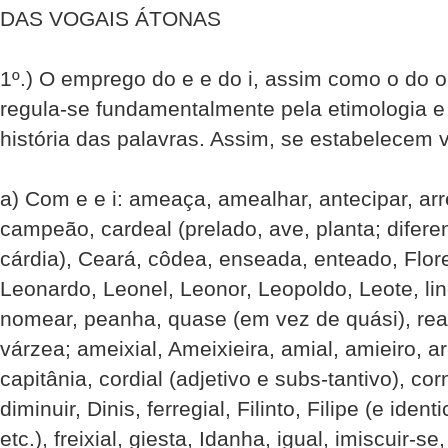
DAS VOGAIS ÁTONAS
1º.) O emprego do e e do i, assim como o do o
regula-se fundamentalmente pela etimologia e 
história das palavras. Assim, se estabelecem v
a) Com e e i: ameaça, amealhar, antecipar, arre
campeão, cardeal (prelado, ave, planta; diferent
cárdia), Ceará, côdea, enseada, enteado, Flor
Leonardo, Leonel, Leonor, Leopoldo, Leote, li
nomear, peanha, quase (em vez de quási), rea
várzea; ameixial, Ameixieira, amial, amieiro, ar-r
capitânia, cordial (adjetivo e subs-tantivo), corn
diminuir, Dinis, ferregial, Filinto, Filipe (e iden
etc.), freixial, giesta, Idanha, igual, imiscuir-se