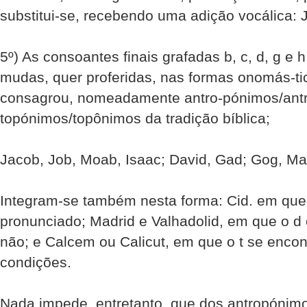
substitui-se, recebendo uma adição vocálica: J
5º) As consoantes finais grafadas b, c, d, g e
mudas, quer proferidas, nas formas onomás-t
consagrou, nomeadamente antro-pónimos/ant
topónimos/topônimos da tradição bíblica;
Jacob, Job, Moab, Isaac; David, Gad; Gog, Ma
Integram-se também nesta forma: Cid. em que
pronunciado; Madrid e Valhadolid, em que o d 
não; e Calcem ou Calicut, em que o t se enc
condições.
Nada impede, entretanto, que dos antropóni