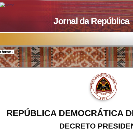
Skip to main content
Jornal da República
›
home
›
You are here
REPÚBLICA DEMOCRÁTICA D
DECRETO PRESIDE