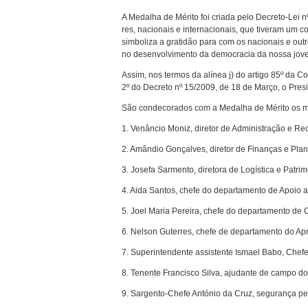
A Medalha de Mérito foi criada pelo Decreto-Lei n
res, nacionais e internacionais, que tiveram um co
simboliza a gratidão para com os nacionais e ou
no desenvolvimento da democracia da nossa jov
Assim, nos termos da alínea j) do artigo 85º da 
2º do Decreto nº 15/2009, de 18 de Março, o Pres
São condecorados com a Medalha de Mérito os m
1. Venâncio Moniz, diretor de Administração e R
2. Amândio Gonçalves, diretor de Finanças e Pla
3. Josefa Sarmento, diretora de Logística e Patrim
4. Aida Santos, chefe do departamento de Apoio 
5. Joel Maria Pereira, chefe do departamento de
6. Nelson Guterres, chefe de departamento do Ap
7. Superintendente assistente Ismael Babo, Chef
8. Tenente Francisco Silva, ajudante de campo do
9. Sargento-Chefe António da Cruz, segurança pe