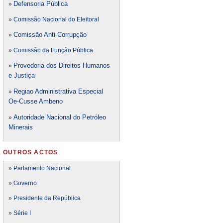
Defensori
a Pública
»
»
Comissão Nacional do Eleitoral
Comissão Anti-Corrupção
»
»
Comissão da Função Pública
Provedoria dos Direitos Humanos
»
e Justiça
Regiao Administrativa Especial
»
Oe-Cusse Ambeno
Autoridade Nacional do Petróleo
»
Minerais
OUTROS ACTOS
»
Parlamento Nacional
»
Governo
»
Presidente da República
»
Série I