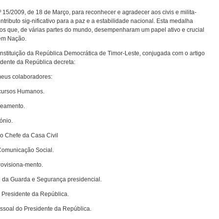
º 15/2009, de 18 de Março, para reconhecer e agradecer aos civis e milita-
ntributo sig-nificativo para a paz e a estabilidade nacional. Esta medalha
tros que, de várias partes do mundo, desempenharam um papel ativo e crucial
em Nação.
Constituição da República Democrática de Timor-Leste, conjugada com o artigo
idente da República decreta:
eus colaboradores:
ecursos Humanos.
neamento.
ónio.
ao Chefe da Casa Civil
 Comunicação Social.
rovisiona-mento.
e da Guarda e Segurança presidencial.
 Presidente da República.
ssoal do Presidente da República.