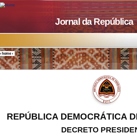
Skip to main content
Jornal da República
›
home
›
You are here
REPÚBLICA DEMOCRÁTICA D
DECRETO PRESIDE