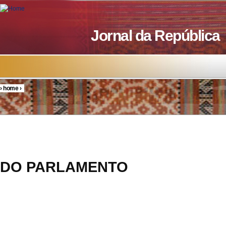
Skip to main content
Jornal da República
›
home
›
You are here
RESOL
DO PARLAMENTO
3/20