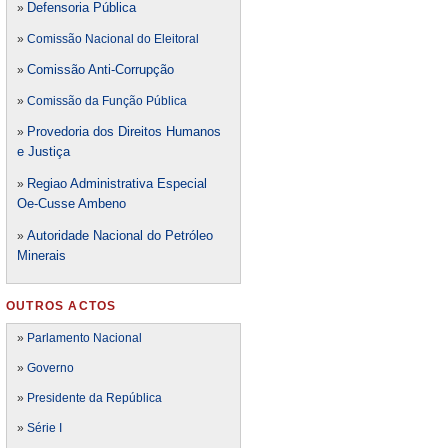
Defensori
a Pública
»
»
Comissão Nacional do Eleitoral
Comissão Anti-Corrupção
»
»
Comissão da Função Pública
Provedoria dos Direitos Humanos
»
e Justiça
Regiao Administrativa Especial
»
Oe-Cusse Ambeno
Autoridade Nacional do Petróleo
»
Minerais
OUTROS ACTOS
»
Parlamento Nacional
»
Governo
»
Presidente da República
»
Série I