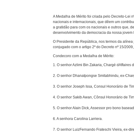
A Medalha de Mérito foi criada pelo Decreto-Lei n
nacionais e internacionais, que dêem um contribut
a gratidão para com os nacionais e outros que, 
desenvolvimento da democracia da nossa jovem
O Presidente da República, nos termos da alínea 
conjugado com o artigo 2º do Decreto nº 15/2009,
Condecoro com a Medalha de Mérito:
1. O senhor Azlimi Bin Zakaria, Chargé dAffaires
2. O senhor Dhanatpongse Smitabhindu, ex-Chargé
3. O senhor Joseph Issa, Consul Honorário de Ti
4. O senhor Sakib Awan, Cônsul Honorário de Tim
5. O senhor Alain Dick, Assessor pro bono base
6. A senhora Carolina Larriera.
7. O senhor LuizFernando Frateschi Vieira, ex-di