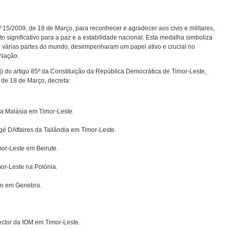
º 15/2009, de 18 de Março, para reconhecer e agradecer aos civis e militares,
o significativo para a paz e a estabilidade nacional. Esta medalha simboliza
de várias partes do mundo, desempenharam um papel ativo e crucial no
 Nação.
j) do artigo 85º da Constituição da República Democrática de Timor-Leste,
 de 18 de Março, decreta:
 da Malásia em Timor-Leste.
 DAffaires da Tailândia em Timor-Leste.
mor-Leste em Beirute.
or-Leste na Polónia.
ado em Genebra.
rector da IOM em Timor-Leste.