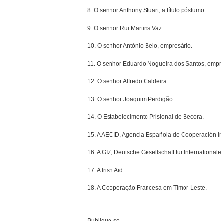
8. O senhor Anthony Stuart, a título póstumo.
9. O senhor Rui Martins Vaz.
10. O senhor António Belo, empresário.
11. O senhor Eduardo Nogueira dos Santos, empr
12. O senhor Alfredo Caldeira.
13. O senhor Joaquim Perdigão.
14. O Estabelecimento Prisional de Becora.
15. A AECID, Agencia Española de Cooperación Int
16. A GIZ, Deutsche Gesellschaft fur Internationa
17. A Irish Aid.
18. A Cooperação Francesa em Timor-Leste.
Publique-se.