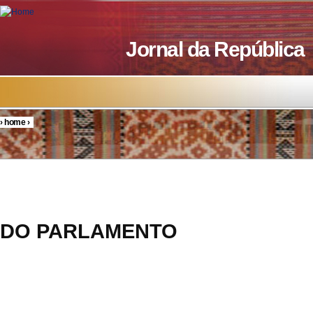
Skip to main content
Jornal da República
›
home
›
You are here
RESOL
DO PARLAMENTO
16/20