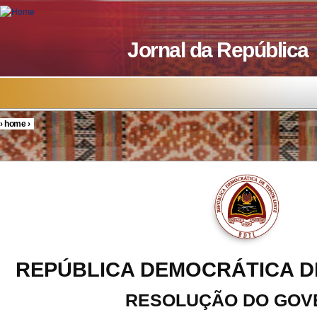
Skip to main content
Jornal da República
›
home
›
You are here
REPÚBLICA DEMOCRÁTICA D
RESOLUÇÃO DO GOV