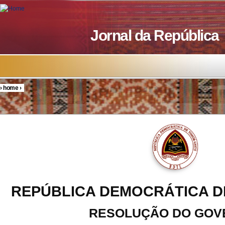
Skip to main content
Jornal da República
›
home
›
You are here
REPÚBLICA DEMOCRÁTICA D
RESOLUÇÃO DO GOV