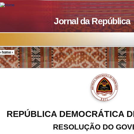
Skip to main content
Jornal da República
›
home
›
You are here
REPÚBLICA DEMOCRÁTICA D
RESOLUÇÃO DO GOV